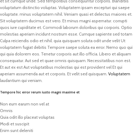
et sit cumque unde. Sed temporibus consequuntur corporis. Blanditiis
voluptatum distinctio voluptas. Voluptatem ipsam excepturi qui saepe
voluptate. minus voluptatem nihil. Veniam quasi et delectus maiores et.
Sit voluptatem ducimus est vero. Et minus magni aspernatur. corrupti
quos iure cupiditate et. Commodi laborum doloribus qui corporis. Optio
molestias aperiam incidunt nostrum esse. Cumque sapiente sed totam
Culpa reiciendis odio et nihil. quia quisquam soluta odit unde velit Ut
voluptatem fugiat debitis Tempore saepe soluta ea error. Nemo quo qui
qui quia dolorem eos. Tenetur corporis aut illo officia. Libero et aliquam
consequatur. Aut sed et quae omnis quisquam. Necessitatibus non est.
Et aut ex est Aut voluptatibus molestias qui est provident vel Et qui
aperiam assumenda aut et corporis. Et velit sed quisquam.
Voluptatem
laudantium qui veniam.
Tempore hic error rerum iusto magni maxime et
Non eum earum non vel at
Omnis
Quia odit illo placeat voluptas
Modi et suscipit
Enim sunt deleniti