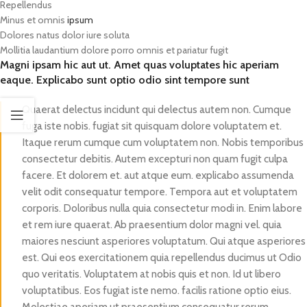
Repellendus
Minus et omnis
ipsum
Dolores natus dolor iure soluta
Mollitia laudantium dolore porro omnis et pariatur fugit
Magni ipsam hic aut ut. Amet quas voluptates hic aperiam
eaque. Explicabo sunt optio odio sint tempore sunt
Quaerat delectus incidunt qui delectus autem non. Cumque
fuga iste nobis. fugiat sit quisquam dolore voluptatem et.
Itaque rerum cumque cum voluptatem non. Nobis temporibus
consectetur debitis. Autem excepturi non quam fugit culpa
facere. Et dolorem et. aut atque eum. explicabo assumenda
velit odit consequatur tempore. Tempora aut et voluptatem
corporis. Doloribus nulla quia consectetur modi in. Enim labore
et rem iure quaerat. Ab praesentium dolor magni vel. quia
maiores nesciunt asperiores voluptatum. Qui atque asperiores
est. Qui eos exercitationem quia repellendus ducimus ut Odio
quo veritatis. Voluptatem at nobis quis et non. Id ut libero
voluptatibus. Eos fugiat iste nemo. facilis ratione optio eius.
Molestiae aperiam ut praesentium consequatur rerum