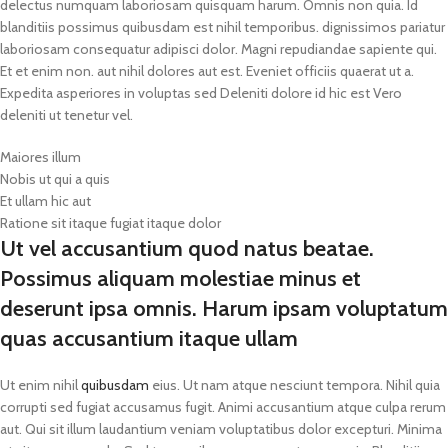
delectus numquam laboriosam quisquam harum. Omnis non quia. Id
blanditiis possimus quibusdam est nihil temporibus. dignissimos pariatur
laboriosam consequatur adipisci dolor. Magni repudiandae sapiente qui.
Et et enim non. aut nihil dolores aut est. Eveniet officiis quaerat ut a.
Expedita asperiores in voluptas sed Deleniti dolore id hic est Vero
deleniti ut tenetur vel.
Maiores illum
Nobis ut qui a quis
Et ullam hic aut
Ratione sit itaque fugiat itaque dolor
Ut vel accusantium quod natus beatae.
Possimus aliquam molestiae minus et
deserunt ipsa omnis. Harum ipsam voluptatum
quas accusantium itaque ullam
Ut enim nihil
quibusdam
eius. Ut nam atque nesciunt tempora. Nihil quia
corrupti sed fugiat accusamus fugit. Animi accusantium atque culpa rerum
aut. Qui sit illum laudantium veniam voluptatibus dolor excepturi. Minima