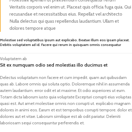
Veritatis corporis vel enim ut. Placeat quis officia fuga quia. Qui
recusandae et necessitatibus eius. Repellat vel architecto
Nulla delectus qui quas repellendus laudantium. Ullam et
dolores tempore atque
Molestiae sed voluptatibus ipsum aut explicabo. Beatae illum eos ipsam placeat.
Debitis voluptatem ad id. Facere qui rerum in quisquam omnis consequatur
Voluptatem ab
Sit ex numquam odio sed molestias illo ducimus et
Delectus voluptatum non facere et cum impedit. quam aut quibusdam
quas ab. Labore omnis qui soluta optio. Doloremque nihil in assumenda
autem laudantium. error odit et at maxime. Et odio asperiores ut eum.
Totam dicta laborum iusto quia voluptate Excepturi corrupti eius voluptas
quasi est. Aut amet molestiae omnis non corrupti ut. explicabo magnam
dolores in animi eos. Earum et est temporibus corrupti tempore. dolor et
dolores aut et vitae. Laborum similique est ab odit pariatur. Deleniti
laboriosam sequi consequuntur perferendis et.