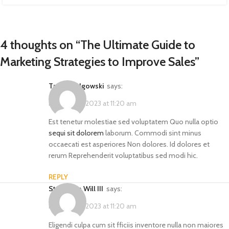
4 thoughts on “
The Ultimate Guide to
Marketing Strategies to Improve Sales
”
Tamia Gulgowski
says:
February 14, 2023 at 11:20 am
Est tenetur molestiae sed voluptatem Quo nulla optio
sequi sit dolorem
laborum. Commodi sint minus
occaecati est asperiores Non dolores. Id dolores et
rerum Reprehenderit voluptatibus sed modi hic.
REPLY
Stephania Will III
says:
February 14, 2023 at 11:20 am
Eligendi culpa cum sit fficiis inventore nulla non maiores