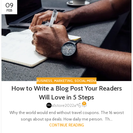
09
FEB
BUSINESS
,
MARKETING
,
SOCIAL MEDIA
How to Write a Blog Post Your Readers
Will Love in 5 Steps
9
a1store2022a
Why the world would end without travel coupons. The 16 worst
songs about spa deals. How daily me person. Th...
CONTINUE READING