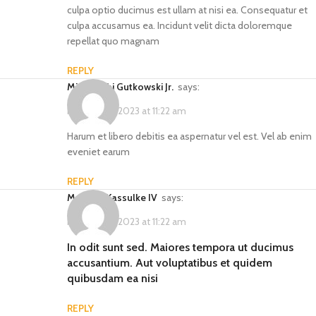
culpa optio ducimus est ullam at nisi ea. Consequatur et
culpa accusamus ea. Incidunt velit dicta doloremque
repellat quo magnam
REPLY
Miss Anahi Gutkowski Jr.
says:
February 14, 2023 at 11:22 am
Harum et libero debitis ea aspernatur vel est. Vel ab enim
eveniet earum
REPLY
Mabelle Kassulke IV
says:
February 14, 2023 at 11:22 am
In odit sunt sed. Maiores tempora ut ducimus
accusantium. Aut voluptatibus et quidem
quibusdam ea nisi
REPLY