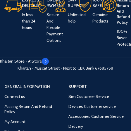
EXPRESS
ONLINE
24/7
100%
Missing
DELIVERY
PAYMENT
SUPPORT
SAFE
Return
And
In less
Secure
Unlimited
Genuine
Refund
than 24
And
help
Products
Policy
hours
Flexible
100%
Payment
Buyer
Options
Protect
Khaitan Store - A1Store
Khaitan - Muscat Street - Next to CBK Bank
67685758
GENERAL INFORMATION
SUPPORT
Connect us
Sim Customer Service
Missing Return And Refund
Devices Customer service
Policy
Accessories Customer Service
My Account
Delivery