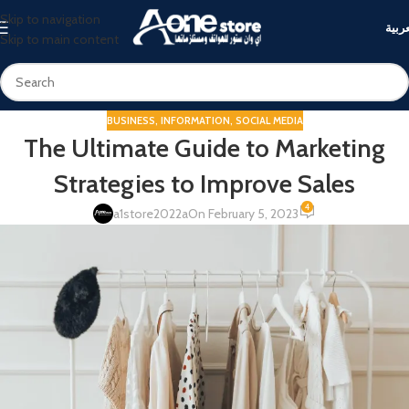
Skip to navigation
عربية
Skip to main content
BUSINESS
,
INFORMATION
,
SOCIAL MEDIA
The Ultimate Guide to Marketing
Strategies to Improve Sales
4
a1store2022a
On February 5, 2023