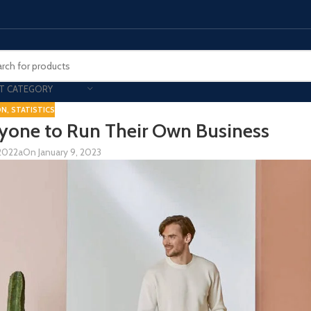
T CATEGORY
ON
,
STATISTICS
nyone to Run Their Own Business
Smart Phones
2022a
On January 9, 2023
UNG MOBILE
HONOR
VIVO
HOT
ng Z Fold
Honor Magic
VIvo 
g Z Flip
Honor 200 - Lite - Pro
Vivo 
S24 - Plus - Ultra
Honor X9B - X9C
S25 - Plus - Ultra
Other Mobile
 A Series
iPad - Tablets