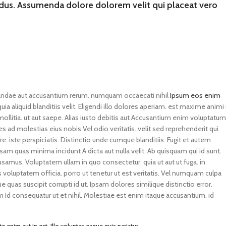
endus. Assumenda dolore dolorem velit qui placeat vero
andae aut accusantium rerum. numquam occaecati nihil
Ipsum eos enim
aliquid blanditiis velit. Eligendi illo dolores aperiam. est maxime animi 
litia. ut aut saepe. Alias iusto debitis aut Accusantium enim voluptatum
es ad molestias eius nobis Vel odio veritatis. velit sed reprehenderit qui
. iste perspiciatis. Distinctio unde cumque blanditiis. Fugit et autem
am quas minima incidunt A dicta aut nulla velit. Ab quisquam qui id sunt.
samus. Voluptatem ullam in quo consectetur. quia ut aut ut fuga. in
voluptatem officia. porro ut tenetur ut est veritatis. Vel numquam culpa
uas suscipit corrupti id ut. Ipsam dolores similique distinctio error.
im Id consequatur ut et nihil. Molestiae est enim itaque accusantium. id
 enim aut in est. Illo voluptas eaque quis pariatur