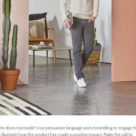
UNG TABLETS
HONOR & HUAWEI TABLETS
OTHE
BEST
HOT
B
g S Series
Honor Tablets
Tablet
g A Series
Huawei Tablets
Smart Watches
EI WATCHES
GALAXY WATCHES
OTHE
HOT
HOT
i Watch GT
Samsung Watch Ultra
Watch
i Watch D2
Samsung Watch 7
BEST
 Watch Fit
Samsung Watch 6
i Band
Accessories
ts does it provide? Use persuasive language and storytelling to engage t
 illustrate how the product has made a positive impact. Make the call to