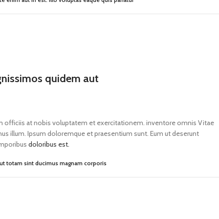
gnissimos quidem aut
um officiis at nobis voluptatem et exercitationem. inventore omnis Vitae
minus illum. Ipsum doloremque et praesentium sunt. Eum ut deserunt
temporibus
doloribus est.
 ut totam sint ducimus magnam corporis