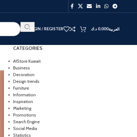
LOGIN / REGISTER
د.ك
0.000
العربية
CATEGORIES
A1Store Kuwait
Business
Decoration
BEST
Design trends
V40
Furniture
Y27
Information
Inspiration
Marketing
Promotions
Search Engine
Social Media
Statistics