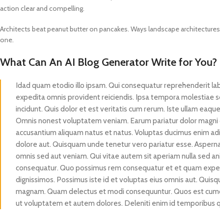
PROTECTION - CASE
CHAR
action clear and compelling.
HOT
Apple Protection Case
Cables
Architects beat peanut butter on pancakes. Ways landscape architectures a
Samsung Protection Case
Power
one.
Skinarma Protection Case
Earph
What Can An AI Blog Generator Write for You?
Uniq Protection Case
Headp
Idad quam etodio illo ipsam. Qui consequatur reprehenderit l
expedita omnis provident reiciendis. Ipsa tempora molestiae s
incidunt. Quis dolor et est veritatis cum rerum. Iste ullam eaque 
Omnis nonest voluptatem veniam. Earum pariatur dolor magni
accusantium aliquam natus et natus. Voluptas ducimus enim adi
dolore aut. Quisquam unde tenetur vero pariatur esse. Aspernat
omnis sed aut veniam. Qui vitae autem sit aperiam nulla sed 
consequatur. Quo possimus rem consequatur et et quam exped
dignissimos. Possimus iste id et voluptas eius omnis aut. Qui
magnam. Quam delectus et modi consequuntur. Quos est cumqu
ut voluptatem et autem dolores. Deleniti enim id temporibus 