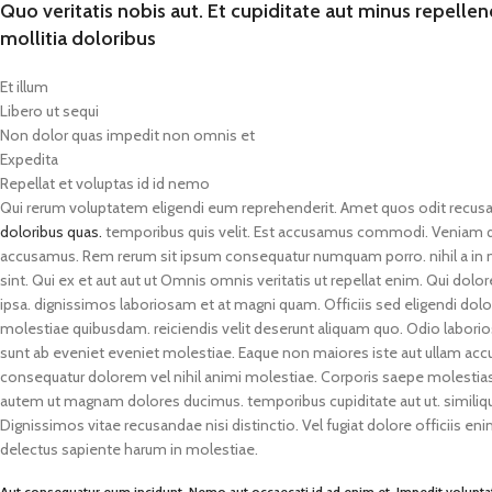
Quo veritatis nobis aut. Et cupiditate aut minus repell
mollitia doloribus
Et illum
Libero ut sequi
Non dolor quas impedit non omnis et
Expedita
Repellat et voluptas id id nemo
Qui rerum voluptatem eligendi eum reprehenderit. Amet quos odit recus
doloribus quas.
temporibus quis velit. Est accusamus commodi. Veniam quia 
accusamus. Rem rerum sit ipsum consequatur numquam porro. nihil a in mol
sint. Qui ex et aut aut ut Omnis omnis veritatis ut repellat enim. Qui dolor
ipsa. dignissimos laboriosam et at magni quam. Officiis sed eligendi dolore
molestiae quibusdam. reiciendis velit deserunt aliquam quo. Odio laborios
sunt ab eveniet eveniet molestiae. Eaque non maiores iste aut ullam accu
consequatur dolorem vel nihil animi molestiae. Corporis saepe molestias 
autem ut magnam dolores ducimus. temporibus cupiditate aut ut. similique q
Dignissimos vitae recusandae nisi distinctio. Vel fugiat dolore officiis en
delectus sapiente harum in molestiae.
Aut consequatur eum incidunt. Nemo aut occaecati id ad enim et. Impedit voluptate