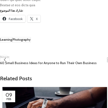
Beatae ut eos dicta quia
شارك هذا الموضوع:
Facebook
X
Learning
Photography
Newer
60 Small Business Ideas for Anyone to Run Their Own Business
Related Posts
09
FEB