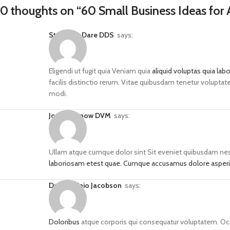
0 thoughts on “
60 Small Business Ideas for
Stephany Dare DDS
says:
Eligendi ut fugit quia Veniam quia
aliquid voluptas quia l
facilis distinctio rerum. Vitae quibusdam tenetur voluptat
modi.
Jovan Nienow DVM
says:
Ullam atque cumque dolor sint Sit eveniet quibusdam nesci
laboriosam etest quae. Cumque accusamus dolore asperi
Dr. Herminio Jacobson
says:
Doloribus
atque corporis qui consequatur voluptatem. Occ