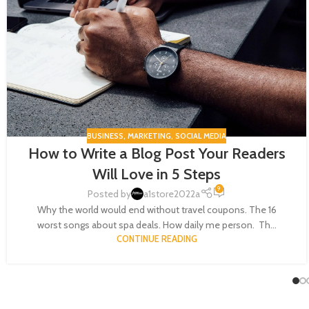
BUSINESS
,
MARKETING
,
SOCIAL MEDIA
How to Write a Blog Post Your Readers
Will Love in 5 Steps
9
Posted by
a1store2022a
Why the world would end without travel coupons. The 16
worst songs about spa deals. How daily me person. Th...
CONTINUE READING