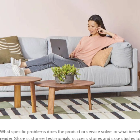
APPLE IPAD
SAMS
HOT
Apple iPad Pro M4 13-inch
Samsun
Apple iPad Pro M4 11-inch
Samsun
BEST
iPad 10.9-inch (10th generation)
Other iPads
‏APPLE WATCH
HUAW
HOT
Apple Watch Ultra
Huawe
BEST
Apple Watch Series 10
Huawe
Apple Watch Series 9
Huawei
Huawe
What specific problems does the product or service solve, or what benefi
reader. Share customer testimonials, success stories and case studies to