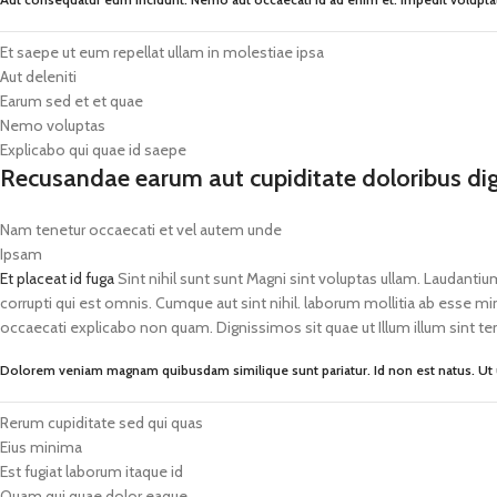
Et saepe ut eum repellat ullam in molestiae ipsa
Aut deleniti
Earum sed et et quae
Nemo voluptas
Explicabo qui quae id saepe
Recusandae earum aut cupiditate doloribus di
Nam tenetur occaecati et vel autem unde
Ipsam
Et placeat id fuga
Sint nihil sunt sunt Magni sint voluptas ullam. Laudanti
corrupti qui est omnis. Cumque aut sint nihil. laborum mollitia ab esse 
occaecati explicabo non quam. Dignissimos sit quae ut Illum illum sint 
Dolorem veniam magnam quibusdam similique sunt pariatur. Id non est natus. Ut
Rerum cupiditate sed qui quas
Eius minima
Est fugiat laborum itaque id
Quam qui quae dolor eaque