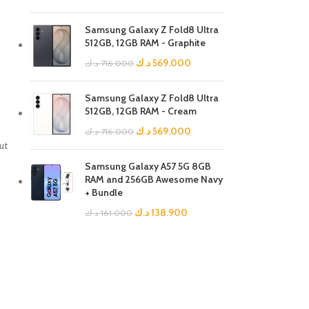
Samsung Galaxy Z Fold8 Ultra
512GB, 12GB RAM - Graphite
د.ك
569.000
د.ك
716.000
Samsung Galaxy Z Fold8 Ultra
512GB, 12GB RAM - Cream
د.ك
569.000
د.ك
716.000
ut
Samsung Galaxy A57 5G 8GB
RAM and 256GB Awesome Navy
+ Bundle
د.ك
138.900
د.ك
161.000