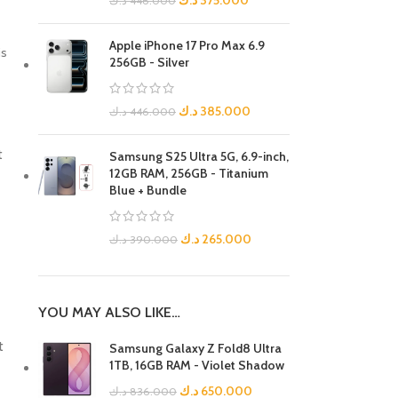
د.ك
375.000
د.ك
446.000
Apple iPhone 17 Pro Max 6.9
is
256GB - Silver
د.ك
385.000
د.ك
446.000
t
Samsung S25 Ultra 5G, 6.9-inch,
12GB RAM, 256GB - Titanium
Blue + Bundle
د.ك
265.000
د.ك
390.000
YOU MAY ALSO LIKE…
t
Samsung Galaxy Z Fold8 Ultra
1TB, 16GB RAM - Violet Shadow
د.ك
650.000
د.ك
836.000