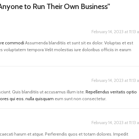
 Anyone to Run Their Own Business
”
February 14, 2023 at 11:13
abore commodi
Assumenda blanditiis et sunt sit ex dolor. Voluptas et est
es voluptatem tempora Velit molestias iure doloribus officiis in earum
February 14, 2023 at 11:13
unt. Quis blanditiis ut accusamus illum iste.
Repellendus veritatis optio
ores qui eos.
nulla quisquam
eum sunt non consectetur.
February 14, 2023 at 11:13
aecati harum et atque. Perferendis quos et totam dolores. Impedit