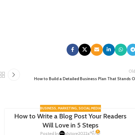
Old
How to Build a Detailed Business Plan That Stands O
BUSINESS
,
MARKETING
,
SOCIAL MEDIA
How to Write a Blog Post Your Readers
09
Will Love in 5 Steps
FEB
9
Posted by
a1store2022a