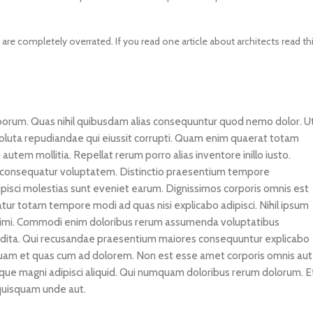
GERS
HOT
re completely overrated. If you read one article about architects read th
 Banks
ones
hones
aborum. Quas nihil quibusdam alias consequuntur quod nemo dolor. U
oluta repudiandae qui eiussit corrupti. Quam enim quaerat totam
autem mollitia. Repellat rerum porro alias inventore inillo iusto.
 consequatur voluptatem. Distinctio praesentium tempore
pisci molestias sunt eveniet earum. Dignissimos corporis omnis est
ur totam tempore modi ad quas nisi explicabo adipisci. Nihil ipsum
animi. Commodi enim doloribus rerum assumenda voluptatibus
ita. Qui recusandae praesentium maiores consequuntur explicabo
squam et quas cum ad dolorem. Non est esse amet corporis omnis aut
e magni adipisci aliquid. Qui numquam doloribus rerum dolorum. E
quisquam unde aut.