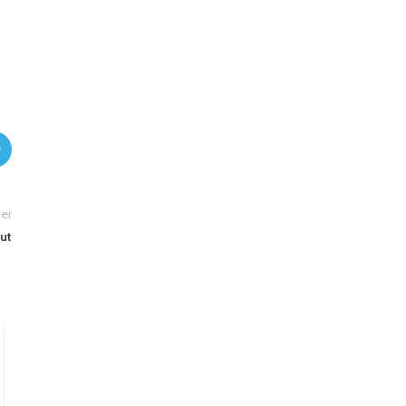
er
ut
09
FEB