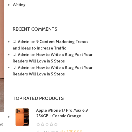
Writing
R TABLETS
EST
s
RECENT COMMENTS
Admin
on
9 Content Marketing Trends
and Ideas to Increase Traffic
Admin
on
How to Write a Blog Post Your
Readers Will Love in 5 Steps
Admin
on
How to Write a Blog Post Your
R WATCHES
Readers Will Love in 5 Steps
BEST
es
TOP RATED PRODUCTS
Apple iPhone 17 Pro Max 6.9
256GB - Cosmic Orange
he