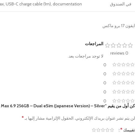
في الصندوق
ax, USB-C charge cable (1m), documentation
ايفون 17 برو ماكس
المراجعات
0 reviews
لا توجد مراجعات بعد.
0
0
0
0
0
كن أول من يقيم “Apple iPhone 17 Pro Max 6.9 256GB – Dual eSim (Japanese Version) – Silver”
*
لن يتم نشر عنوان بريدك الإلكتروني.
الحقول الإلزامية مشار إليها بـ
*
تقييمك