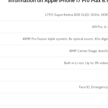
Information on Apple iPhone 17 Pro Max 6.9
A19 Pro, 6
48MP Pro Fusion triple system, 8x optical zoom, 40x dig
18MP Center Stage, Autof
Built-in Li-ion, Up to 31h vid
Face ID, Emergency