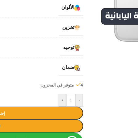
الألوان
تخزين
توجيه
ضمان
4 متوفر في المخزون
+
-
إضا
ا