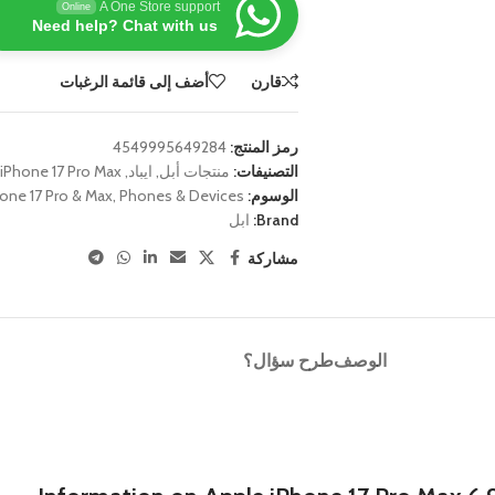
A One Store support
Online
Need help? Chat with us
قارن
أضف إلى قائمة الرغبات
رمز المنتج:
4549995649284
التصنيفات:
منتجات أبل
,
ايباد
,
iPhone 17 Pro Max
,
الوسوم:
Phones & Devices
,
one 17 Pro & Max
Brand:
ابل
مشاركة
الوصف
طرح سؤال؟