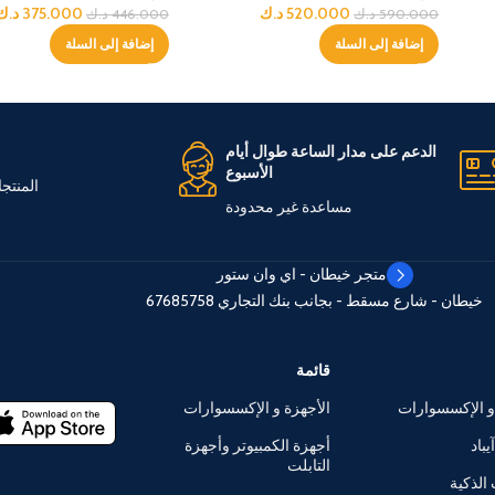
520.000
د.ك
375.000
د.ك
590.000
د.ك
446.000
د.ك
إضافة إلى السلة
إضافة إلى السلة
الدعم على مدار الساعة طوال أيام
الأسبوع
المنتج
مساعدة غير محدودة
متجر خيطان - اي وان ستور
خيطان - شارع مسقط - بجانب بنك التجاري
67685758
قائمة
و الإكسسوارات
الأجهزة و الإكسسوارات
يباد
أجهزة الكمبيوتر وأجهزة
التابلت
الذكية