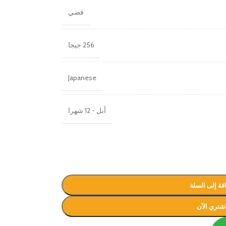
فضي
256 جيجا
Japanese
أبل - 12 شهرا
فة إلى السلة
شتري الآن