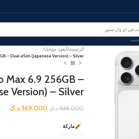
صنيف
الرئيسية
/
آيفون موبايل
/
GB – Dual eSim (Japanese Version) – Silver
ro Max 6.9 256GB –
e Version) – Silver
369.000
د.ك
446.000
د.ك
ماركة