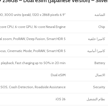
 256GB – Dual eSim (Japanese Version) – Silver
الشاشة
6.9″ LTPO Super Retina XDR OLED, 120Hz, HDR10, 3000 units (peak), 1320 x 2868 pixels
-core CPU, 6-core GPU, 16-core Neural Engine
Chip
كاميرا خلفية
ital zoom, ProRAW, Deep Fusion, Smart HDR 5
كاميرا أمامية
ocus, Cinematic Mode, ProRAW, Smart HDR 5
eo playback, Fast charging up to 50% in 20 min
Battery
الاتصال
Dual eSIM
 SOS, Crash Detection, Roadside Assistance
Security
نظام التشغيل
iOS 26