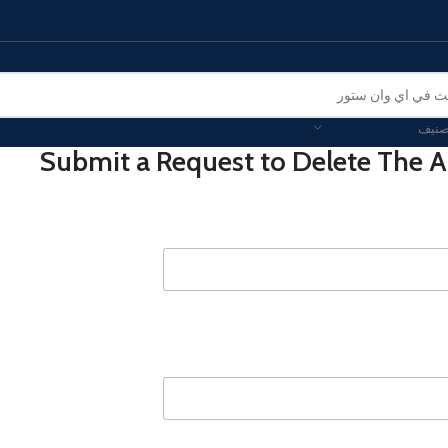
صنيف
Submit a Request to Delete The 
الهواتف الذكية
 موبايل
هونر
فيفو
مميز
 زد فولد
هونر ماجيك
فيفو في 
ج زد فليب
هونر 200 - لايت - برو
فيفو واي 
ألترا
هونر إكس 9 بي - إكس 9 سي
Galaxy S25 - Plus
الهواتف المحمولة الأخرى
الاكسي إيه
آيباد - أجهزة لوحية