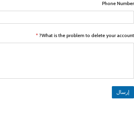
Phone Number
ابل ايباد
أجهزة س
مميز
آبل آيباد برو ام 4 13-إنش
سلسلة S من سامسون
آبل آيباد برو ام 4 11-إنش
سلسلة A من سامسون
*
What is the problem to delete your account?
الأفضل
آبل آيباد الجيل العاشر 10.9-إنش
أجهزة آيباد أخرى
ساعات ابل
ساعات 
مميز
ساعة أبل ألترا
ساعة ه
الأفضل
إرسال
ساعة أبل السلسلة 10
ساعة هو
ساعة أبل السلسلة 9
ساعة ه
هواوي با