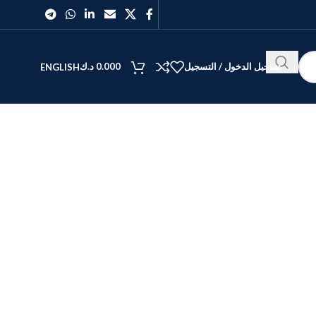
تسجيل الدخول / التسجيل
0.000
د.ك
ENGLISH
الأفضل
40
27