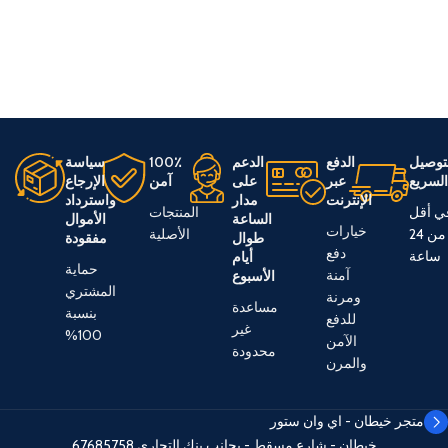
توصيل
الدفع
الدعم
100٪
سياسة
لسريع
عبر
على
آمن
الإرجاع
الإنترنت
مدار
واسترداد
ي أقل
المنتجات
الساعة
الأموال
خيارات
من 24
الأصلية
طوال
مفقودة
دفع
ساعة
أيام
حماية
آمنة
الأسبوع
المشتري
ومرنة
مساعدة
بنسبة
للدفع
غير
100%
الآمن
محدودة
والمرن
متجر خيطان - اي وان ستور
خيطان - شارع مسقط - بجانب بنك التجاري
67685758