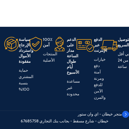
توصيل
الدفع
الدعم
100٪
سياسة
لسريع
عبر
على
آمن
الإرجاع
الإنترنت
مدار
واسترداد
ي أقل
المنتجات
الساعة
الأموال
خيارات
من 24
الأصلية
طوال
مفقودة
دفع
ساعة
أيام
حماية
آمنة
الأسبوع
المشتري
ومرنة
مساعدة
بنسبة
للدفع
غير
100%
الآمن
محدودة
والمرن
متجر خيطان - اي وان ستور
خيطان - شارع مسقط - بجانب بنك التجاري
67685758