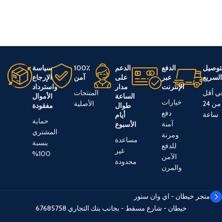
توصيل
الدفع
الدعم
100٪
سياسة
لسريع
عبر
على
آمن
الإرجاع
الإنترنت
مدار
واسترداد
ي أقل
المنتجات
الساعة
الأموال
خيارات
من 24
الأصلية
طوال
مفقودة
دفع
ساعة
أيام
حماية
آمنة
الأسبوع
المشتري
ومرنة
مساعدة
بنسبة
للدفع
غير
100%
الآمن
محدودة
والمرن
متجر خيطان - اي وان ستور
خيطان - شارع مسقط - بجانب بنك التجاري
67685758