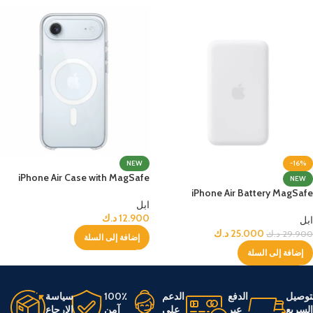
NEW
-16%
iPhone Air Case with MagSafe
NEW
iPhone Air Battery MagSafe
ابل
12.900
د.ك
ابل
25.000
د.ك
29.900
د.ك
إضافة إلى السلة
إضافة إلى السلة
توصيل
الدفع
الدعم
100٪
سياسة
لسريع
عبر
على
آمن
الإرجاع