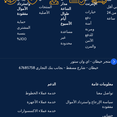
الإنترنت
مدار
واسترداد
ي أقل
المنتجات
الساعة
الأموال
خيارات
من 24
الأصلية
طوال
مفقودة
دفع
ساعة
أيام
حماية
آمنة
الأسبوع
المشتري
ومرنة
مساعدة
بنسبة
للدفع
غير
100%
الآمن
محدودة
والمرن
متجر خيطان - اي وان ستور
خيطان - شارع مسقط - بجانب بنك التجاري
67685758
معلومات عامة
الدعم
تواصل معنا
خدمة عملاء الخطوط
سياسة الإرجاع واسترداد الأموال
خدمة عملاء الأجهزة
مفقودة
خدمة عملاء الاكسسوارات
حسابي