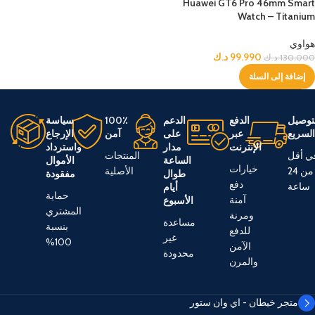
Huawei GT6 Pro 46mm Smart
Watch – Titanium
هواوي
99.990
د.ك
130.000
د.ك
إضافة إلى السلة
توصيل
الدفع
الدعم
100٪
سياسة
لسريع
عبر
على
آمن
الإرجاع
الإنترنت
مدار
واسترداد
ي أقل
المنتجات
الساعة
الأموال
خيارات
من 24
الأصلية
طوال
مفقودة
دفع
ساعة
أيام
حماية
آمنة
الأسبوع
المشتري
ومرنة
مساعدة
بنسبة
للدفع
غير
100%
الآمن
محدودة
والمرن
متجر خيطان - اي وان ستور