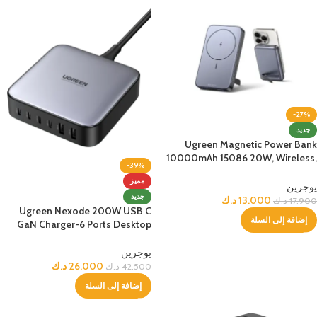
-27%
جديد
Ugreen Magnetic Power Bank
10000mAh 15086 20W, Wireless,
-39%
Space Gray
مميز
يوجرين
جديد
13.000
د.ك
17.900
د.ك
Ugreen Nexode 200W USB C
إضافة إلى السلة
GaN Charger-6 Ports Desktop
Charger
يوجرين
26.000
د.ك
42.500
د.ك
إضافة إلى السلة