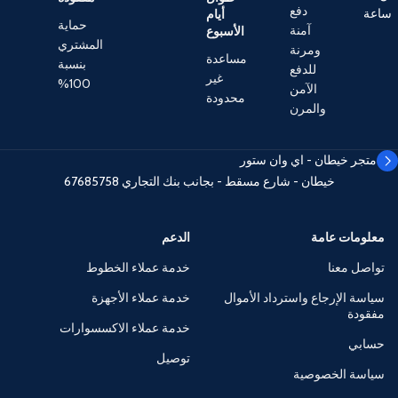
دفع
ساعة
أيام
حماية
آمنة
الأسبوع
المشتري
ومرنة
مساعدة
بنسبة
للدفع
غير
100%
الآمن
محدودة
والمرن
متجر خيطان - اي وان ستور
خيطان - شارع مسقط - بجانب بنك التجاري
67685758
معلومات عامة
الدعم
تواصل معنا
خدمة عملاء الخطوط
سياسة الإرجاع واسترداد الأموال
خدمة عملاء الأجهزة
مفقودة
خدمة عملاء الاكسسوارات
حسابي
توصيل
سياسة الخصوصية