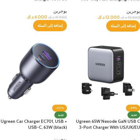
Bank – White
يوجرين
يوجرين
6.000
د.ك
12.000
د.ك
11.900
د.ك
15.500
د.ك
إضافة إلى السلة
إضافة إلى السلة
-30%
-49%
جديد
جديد
Ugreen Car Charger EC701, USB +
Ugreen 65W Nexode GaN USB C
USB-C, 63W (black)
3-Port Charger With US/UK/EU
Plug for Travel
يوجرين
يوجرين