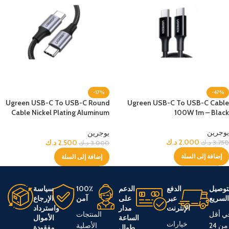
-17%
-47%
Ugreen USB-C To USB-C Round
Ugreen USB-C To USB-C Cable
Cable Nickel Plating Aluminum
100W 1m – Black
Shell 1m 60W – Black
يوجرين
يوجرين
2.000
د.ك
2.500
د.ك
3.750
د.ك
3.000
د.ك
إضافة إلى السلة
إضافة إلى السلة
توصيل
الدفع
الدعم
100٪
سياسة
لسريع
عبر
على
آمن
الإرجاع
الإنترنت
مدار
واسترداد
ي أقل
المنتجات
الساعة
الأموال
خيارات
من 24
الأصلية
طوال
مفقودة