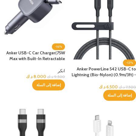
-16%
Anker USB-C Car Charger(75W
Max with Built-In Retractable
-13%
Cable) -Silver
Anker PowerLine 542 USB-C to
انكر
Lightning (Bio-Nylon) (0.9m/3ft) -
8.000
د.ك
9.500
د.ك
Black
إضافة إلى السلة
6.500
د.ك
7.500
د.ك
إضافة إلى السلة