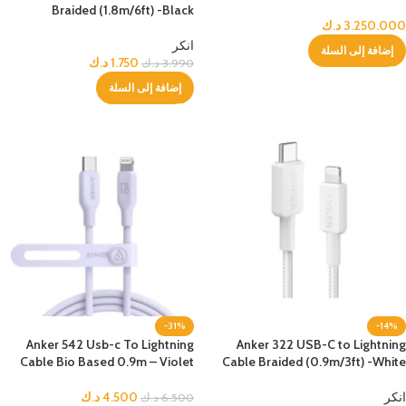
Braided (1.8m/6ft) -Black
3.250.000
د.ك
انكر
إضافة إلى السلة
1.750
د.ك
3.990
د.ك
إضافة إلى السلة
-31%
-14%
Anker 542 Usb-c To Lightning
Anker 322 USB-C to Lightning
Cable Bio Based 0.9m – Violet
Cable Braided (0.9m/3ft) -White
انكر
4.500
د.ك
6.500
د.ك