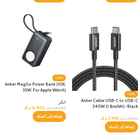
-52%
Anker MagGo Power Bank (10K,
35W, For Apple Watch)
-25%
Anker Cable USB-C to USB-C
انكر
240W (1.8m/6ft) -Black
16.900
د.ك
34.990
د.ك
إضافة إلى السلة
2.990
د.ك
3.990
د.ك
إضافة إلى السلة