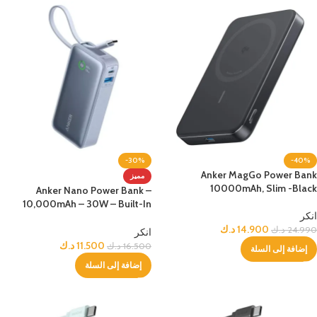
-30%
-40%
Anker MagGo Power Bank
مميز
10000mAh, Slim -Black
Anker Nano Power Bank –
10,000mAh – 30W – Built-In
انكر
USB-C Cable -Blue
14.900
د.ك
24.990
د.ك
انكر
11.500
د.ك
16.500
د.ك
إضافة إلى السلة
إضافة إلى السلة