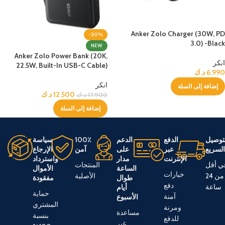
Anker Zolo Charger (30W, PD
-30%
3.0) -Black
NEW
Anker Zolo Power Bank (20K,
انكر
22.5W, Built-In USB-C Cable)
6.990
د.ك
انكر
إضافة إلى السلة
12.500
د.ك
17.900
د.ك
إضافة إلى السلة
توصيل
الدفع
الدعم
100٪
سياسة
لسريع
عبر
على
آمن
الإرجاع
الإنترنت
مدار
واسترداد
ي أقل
المنتجات
الساعة
الأموال
خيارات
من 24
الأصلية
طوال
مفقودة
دفع
ساعة
أيام
حماية
آمنة
الأسبوع
المشتري
ومرنة
مساعدة
بنسبة
للدفع
غير