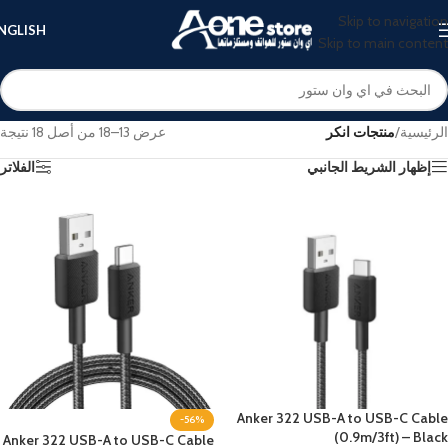
Skip to navigation
NGLISH
Skip to main content
الرئيسية
/
منتجات انكر
عرض 13–18 من أصل 18 نتيجة
إظهار الشريط الجانبي
الفلاتر
Anker 322 USB-A to USB-C Cable
-56%
(0.9m/3ft) – Black
Anker 322 USB-A to USB-C Cable