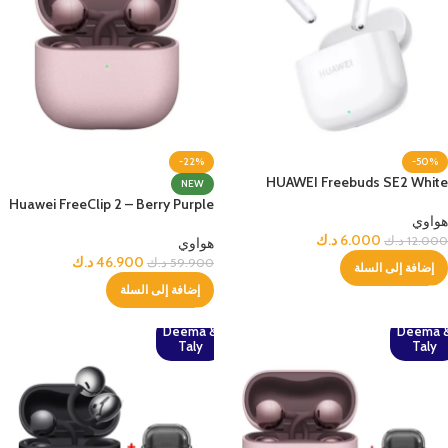
-22%
-50%
HUAWEI Freebuds SE2 White
NEW
Huawei FreeClip 2 – Berry Purple
هواوي
6.000
د.ك
12.000
د.ك
هواوي
46.900
د.ك
59.900
د.ك
إضافة إلى السلة
إضافة إلى السلة
Deema &
Deema 
Taly
Taly