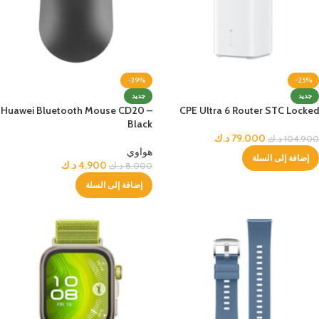
-39%
-25%
جديد
جديد
Huawei Bluetooth Mouse CD20 –
CPE Ultra 6 Router STC Locked
Black
79.000
د.ك
104.900
د.ك
هواوي
إضافة إلى السلة
4.900
د.ك
8.000
د.ك
إضافة إلى السلة