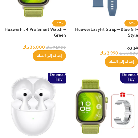
-52%
-67%
Huawei Fit 4 Pro Smart Watch –
Huawei EasyFit Strap – Blue GT-
Green
Style
هواوي
36.000
د.ك
74.900
د.ك
2.990
د.ك
9.000
د.ك
إضافة إلى السلة
إضافة إلى السلة
Deema &
Deema 
Taly
Taly