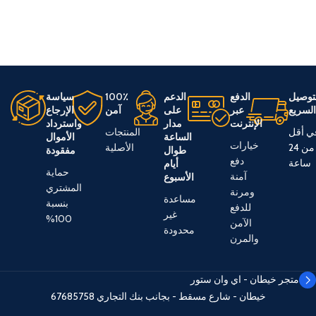
توصيل
الدفع
الدعم
100٪
سياسة
لسريع
عبر
على
آمن
الإرجاع
الإنترنت
مدار
واسترداد
ي أقل
المنتجات
الساعة
الأموال
خيارات
من 24
الأصلية
طوال
مفقودة
دفع
ساعة
أيام
حماية
آمنة
الأسبوع
المشتري
ومرنة
مساعدة
بنسبة
للدفع
غير
100%
الآمن
محدودة
والمرن
متجر خيطان - اي وان ستور
خيطان - شارع مسقط - بجانب بنك التجاري
67685758