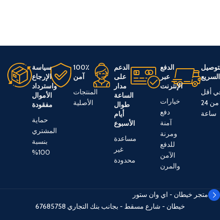
توصيل
الدفع
الدعم
100٪
سياسة
لسريع
عبر
على
آمن
الإرجاع
الإنترنت
مدار
واسترداد
ي أقل
المنتجات
الساعة
الأموال
خيارات
من 24
الأصلية
طوال
مفقودة
دفع
ساعة
أيام
حماية
آمنة
الأسبوع
المشتري
ومرنة
مساعدة
بنسبة
للدفع
غير
100%
الآمن
محدودة
والمرن
متجر خيطان - اي وان ستور
خيطان - شارع مسقط - بجانب بنك التجاري
67685758