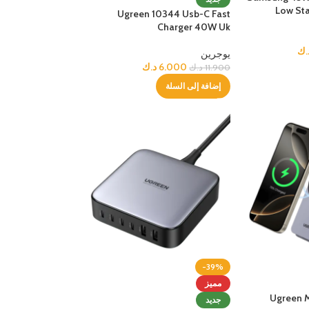
Low St
Ugreen 10344 Usb-C Fast
وحية أخرى
Charger 40W Uk
الأفضل
 اللوحية
.ك
يوجرين
6.000
د.ك
11.900
د.ك
إضافة إلى السلة
أخرى
الأفضل
 الذكية
-39%
مميز
Ugreen M
جديد