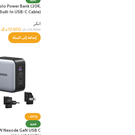
olo Power Bank (20K,
ابل ايباد
أجهزة س
Built-In USB-C Cable)
مميز
آبل آيباد برو ام 4 13-إنش
سلسلة S من سامسون
انكر
12.500
د.ك
17.900
د.ك
آبل آيباد برو ام 4 11-إنش
سلسلة A من سامسون
الأفضل
إضافة إلى السلة
آبل آيباد الجيل العاشر 10.9-إنش
أجهزة آيباد أخرى
ساعات ابل
ساعات 
مميز
ساعة أبل ألترا
ساعة ه
الأفضل
ساعة أبل السلسلة 10
ساعة هو
ساعة أبل السلسلة 9
ساعة ه
هواوي با
-49%
جديد
W Nexode GaN USB C