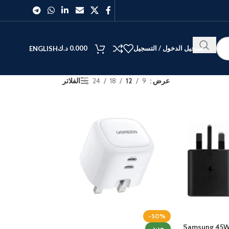
تسجيل الدخول / التسجيل
0.000
د.ك
ENGLISH
عرض
9
12
18
24
الفلاتر
الأفضل
40
27
-50%
Samsung 45W 
جديد