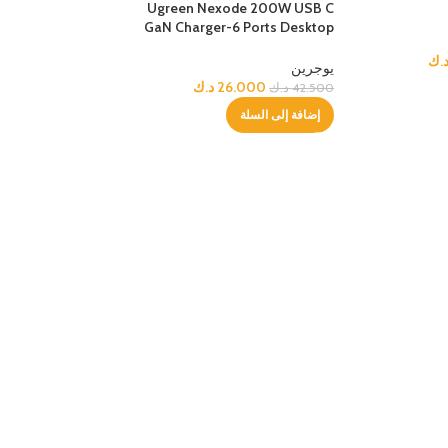
Ugreen Nexode 200W USB C
GaN Charger-6 Ports Desktop
Charger
.ك
يوجرين
26.000
د.ك
42.500
د.ك
إضافة إلى السلة