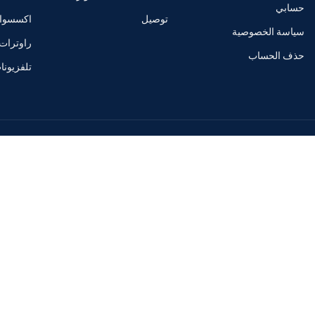
حسابي
توصيل
اكسسوا
سياسة الخصوصية
راوترات
حذف الحساب
تلفزيون