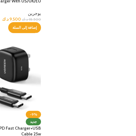
harger With US/UK/EU
الحماية - غطاء هاتف
شواحن
Plug for Travel
مميز
حافظة حماية من أبل
الكابلات
يوجرين
9.500
د.ك
18.500
د.ك
حافظة الحماية من سامسونج
شاحن م
إضافة إلى السلة
حافظة حماية من سكينارما
سماعات
حافظة حماية يونيك
سماعات
-9%
جديد
PD Fast Charger+USB
Cable 25w