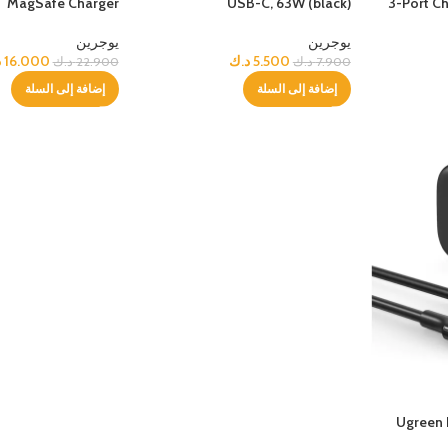
MagSafe Charger
USB-C, 63W (black)
3-Port C
يوجرين
يوجرين
مميز
5.500
د.ك
16.000
د
7.900
د.ك
22.900
د.ك
تنقل
إضافة إلى السلة
إضافة إلى السلة
 الرأس
Ugreen 