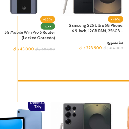
-25%
-46%
Samsung S25 Ultra 5G Phone,
جديد
6.9-inch, 12GB RAM, 256GB –
5G Mobile WiFi Pro 5 Router
Titanium Jetblack
(Locked Ooreedo)
سامسونج
د.ك
223.900
د.ك
414.000
د.ك
45.000
د.ك
60.000
Deema &
Taly