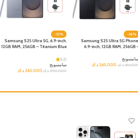
-46%
-32%
Samsung S25 Ultra 5G Phone,
Samsung S25 Ultra 5G, 6.9-inch
6.9-inch, 12GB RAM, 256GB –
12GB RAM, 256GB – Titanium Blu
Titanium Jetblack
+ Bundl
سامسونج
5.
د.ك
223.900
سامسون
د.ك
414.000
د.ك
265.000
د.ك
390.00