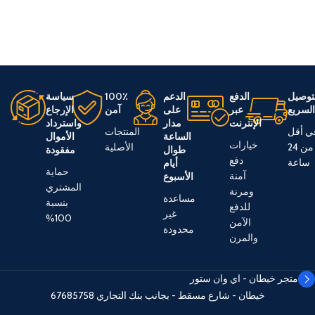
توصيل
الدفع
الدعم
100٪
سياسة
لسريع
عبر
على
آمن
الإرجاع
الإنترنت
مدار
واسترداد
ي أقل
المنتجات
الساعة
الأموال
خيارات
من 24
الأصلية
طوال
مفقودة
دفع
ساعة
أيام
حماية
آمنة
الأسبوع
المشتري
ومرنة
مساعدة
بنسبة
للدفع
غير
100%
الآمن
محدودة
والمرن
متجر خيطان - اي وان ستور
خيطان - شارع مسقط - بجانب بنك التجاري
67685758