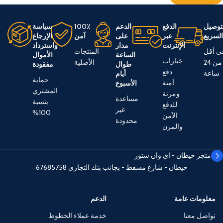
توصيل
الدفع
الدعم
100٪
سياسة
لسريع
عبر
على
آمن
الإرجاع
الإنترنت
مدار
واسترداد
ي أقل
المنتجات
الساعة
الأموال
خيارات
من 24
الأصلية
طوال
مفقودة
دفع
ساعة
أيام
حماية
آمنة
الأسبوع
المشتري
ومرنة
مساعدة
بنسبة
للدفع
غير
100%
الآمن
محدودة
والمرن
متجر خيطان - اي وان ستور
خيطان - شارع مسقط - بجانب بنك التجاري
67685758
معلومات عامة
الدعم
تواصل معنا
خدمة عملاء الخطوط