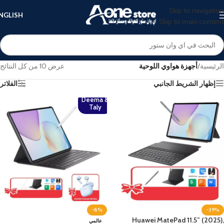
Skip to navigation
NGLISH
Skip to main content
الرئيسية
/
أجهزة هواوي اللوحية
عرض ⁦10⁩ من كل النتائج
إظهار الشريط الجانبي
الفلاتر
Deema &
Taly
-8%
-39%
Huawei MatePad 11.5” (2025),
عالمي