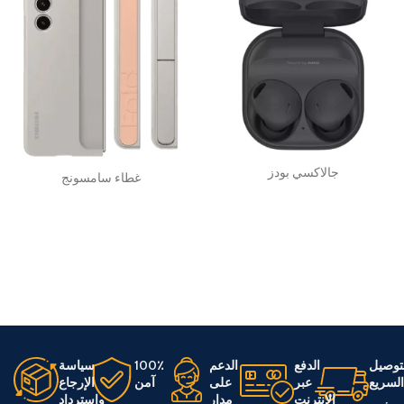
جالاكسي بودز
غطاء سامسونج
توصيل
الدفع
الدعم
100٪
سياسة
لسريع
عبر
على
آمن
الإرجاع
الإنترنت
مدار
واسترداد