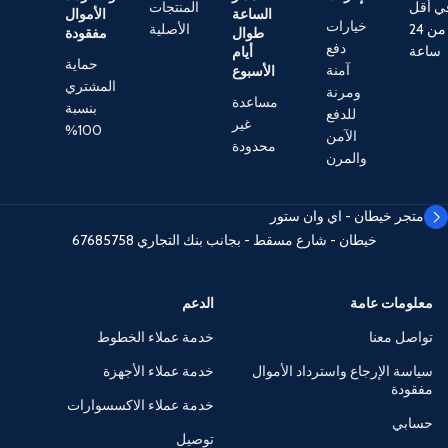
ي أقل
المنتجات
الساعة
الأموال
خيارات
من 24
الأصلية
طوال
مفقودة
دفع
ساعة
أيام
حماية
آمنة
الأسبوع
المشتري
ومرنة
مساعدة
بنسبة
للدفع
غير
100%
الآمن
محدودة
والمرن
متجر خيطان - اي وان ستور
خيطان - شارع مسقط - بجانب بنك التجاري
67685758
معلومات عامة
الدعم
تواصل معنا
خدمة عملاء الخطوط
سياسة الإرجاع واسترداد الأموال
خدمة عملاء الأجهزة
مفقودة
خدمة عملاء الاكسسوارات
حسابي
توصيل