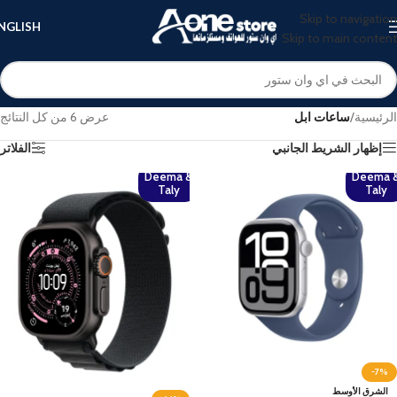
Skip to navigation
NGLISH
Skip to main content
الرئيسية
/
ساعات ابل
عرض ⁦6⁩ من كل النتائج
إظهار الشريط الجانبي
الفلاتر
Deema &
Deema 
Taly
Taly
-7%
الشرق الأوسط