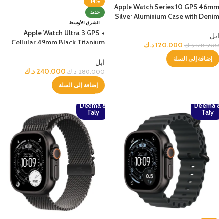
-14%
Apple Watch Series 10 GPS 46mm
جديد
Silver Aluminium Case with Denim
الشرق الأوسط
Sport Band – S/M
Apple Watch Ultra 3 GPS +
ابل
Cellular 49mm Black Titanium
120.000
د.ك
128.900
د.ك
Case with Black Alpine Loop –
إضافة إلى السلة
Medium
ابل
240.000
د.ك
280.000
د.ك
إضافة إلى السلة
Deema &
Deema 
Taly
Taly