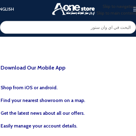
Skip to navigation
NGLISH
Skip to main content
Download Our Mobile App
.Shop from iOS or android
.Find your nearest showroom on a map
.Get the latest news about all our offers
.Easily manage your account details