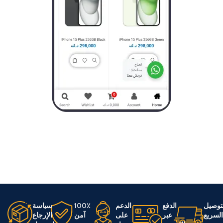
توصيل
الدفع
الدعم
100٪
سياسة
لسريع
عبر
على
آمن
الإرجاع