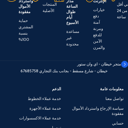
الإنترنت
مدار
واسترداد
ي أقل
المنتجات
الساعة
الأموال
خيارات
من 24
الأصلية
طوال
مفقودة
دفع
ساعة
أيام
حماية
آمنة
الأسبوع
المشتري
ومرنة
مساعدة
بنسبة
للدفع
غير
100%
الآمن
محدودة
والمرن
متجر خيطان - اي وان ستور
خيطان - شارع مسقط - بجانب بنك التجاري
67685758
معلومات عامة
الدعم
تواصل معنا
خدمة عملاء الخطوط
سياسة الإرجاع واسترداد الأموال
خدمة عملاء الأجهزة
مفقودة
خدمة عملاء الاكسسوارات
حسابي
توصيل