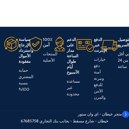
توصيل
الدفع
الدعم
100٪
سياسة
لسريع
عبر
على
آمن
الإرجاع
الإنترنت
مدار
واسترداد
ي أقل
المنتجات
الساعة
الأموال
خيارات
من 24
الأصلية
طوال
مفقودة
دفع
ساعة
أيام
حماية
آمنة
الأسبوع
المشتري
ومرنة
مساعدة
بنسبة
للدفع
غير
100%
الآمن
محدودة
والمرن
متجر خيطان - اي وان ستور
خيطان - شارع مسقط - بجانب بنك التجاري
67685758