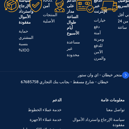
توصيل
الدفع
الدعم
100٪
سياسة
لسريع
عبر
على
آمن
الإرجاع
الإنترنت
مدار
واسترداد
ي أقل
المنتجات
الساعة
الأموال
خيارات
من 24
الأصلية
طوال
مفقودة
دفع
ساعة
أيام
حماية
آمنة
الأسبوع
المشتري
ومرنة
مساعدة
بنسبة
للدفع
غير
100%
الآمن
محدودة
والمرن
متجر خيطان - اي وان ستور
خيطان - شارع مسقط - بجانب بنك التجاري
67685758
معلومات عامة
الدعم
تواصل معنا
خدمة عملاء الخطوط
سياسة الإرجاع واسترداد الأموال
خدمة عملاء الأجهزة
مفقودة