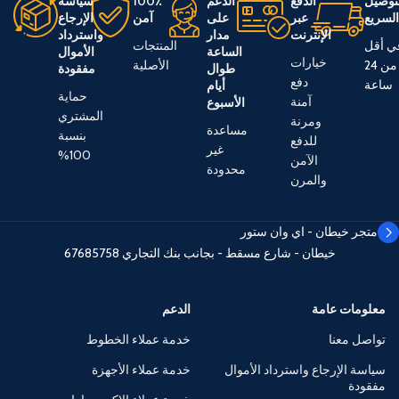
توصيل
الدفع
الدعم
100٪
سياسة
لسريع
عبر
على
آمن
الإرجاع
الإنترنت
مدار
واسترداد
ي أقل
المنتجات
الساعة
الأموال
خيارات
من 24
الأصلية
طوال
مفقودة
دفع
ساعة
أيام
حماية
آمنة
الأسبوع
المشتري
ومرنة
مساعدة
بنسبة
للدفع
غير
100%
الآمن
محدودة
والمرن
متجر خيطان - اي وان ستور
خيطان - شارع مسقط - بجانب بنك التجاري
67685758
معلومات عامة
الدعم
تواصل معنا
خدمة عملاء الخطوط
سياسة الإرجاع واسترداد الأموال
خدمة عملاء الأجهزة
مفقودة