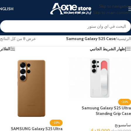
Skip to navigation
NGLISH
Skip to main content
الرئيسية
/
Samsung Galaxy S25 Case
عرض ⁦8⁩ من كل النتائج
إظهار الشريط الجانبي
الفلاتر
-25%
Samsung Galaxy S25 Ultra
Standing Grip Case
-25%
سامسونج
SAMSUNG Galaxy S25 Ultra
15.000
د.ك
20.000
د.ك