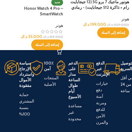
هونور ماجيك 7 برو 5G (12 جيجابايت
جديد
رام + ذاكرة 512 جيجابايت) - رمادي
Honor Watch 4 Pro –
SmartWatch
هونر
199.000
د.ك
329.000
د.ك
هونر
إضافة إلى السلة
35.000
د.ك
89.900
د.ك
إضافة إلى السلة
توصيل
الدفع
الدعم
100٪
سياسة
لسريع
عبر
على
آمن
الإرجاع
الإنترنت
مدار
واسترداد
ي أقل
المنتجات
الساعة
الأموال
خيارات
من 24
الأصلية
طوال
مفقودة
دفع
ساعة
أيام
حماية
آمنة
الأسبوع
المشتري
ومرنة
مساعدة
بنسبة
للدفع
غير
100%
الآمن
محدودة
والمرن