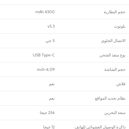
حجم البطارية
4300 mAh
بلوتوث
v5.3
الاتصال الخلوي
5 جي
نوع منفذ الشحن
USB Type-C
حجم الشاشة
6.09-inch
فلاش
نعم
نظام تحديد المواقع
نعم
سعة التخزين
256 جيجا
ذاكرة الوصول العشوائي للهاتف
12 جيجا