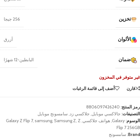
تخزين
256 جيجا
الألوان
أزرق
ضمان
البابطين-12 شهرًا
غير متوفر في المخزون
قارن
أضف إلى قائمة الرغبات
رمز المنتج:
8806097426240
التصنيفات:
جالاكسي موبايل
,
جلاكسي زد
,
سامسونج موبايل
الوسوم:
Galaxy
,
هواتف جلاكسي
,
Z
,
Samsung Z
,
samsung
,
Galaxy Z Flip 7
Flip 7 256GB
Brand:
سامسونج