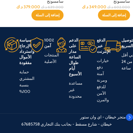
سامسونج
سامسونج
349.000
د.ك
379.000
د.ك
602.000
د.ك
639.000
د.ك
إضافة إلى السلة
إضافة إلى السلة
توصيل
الدفع
الدعم
100٪
سياسة
لسريع
عبر
على
آمن
الإرجاع
الإنترنت
مدار
واسترداد
ي أقل
المنتجات
الساعة
الأموال
خيارات
من 24
الأصلية
طوال
مفقودة
دفع
ساعة
أيام
حماية
آمنة
الأسبوع
المشتري
ومرنة
مساعدة
بنسبة
للدفع
غير
100%
الآمن
محدودة
والمرن
متجر خيطان - اي وان ستور
خيطان - شارع مسقط - بجانب بنك التجاري
67685758