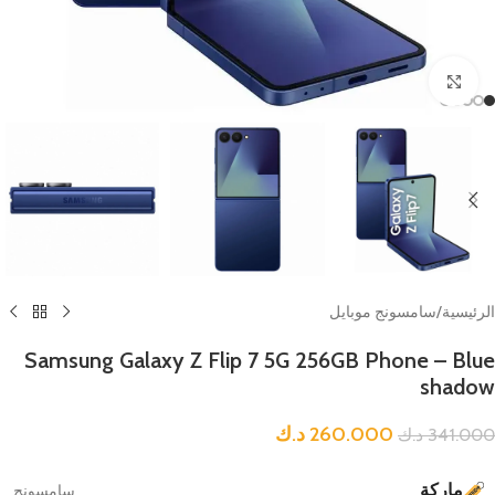
Click to enlarge
الرئيسية
/
سامسونج موبايل
Samsung Galaxy Z Flip 7 5G 256GB Phone – Blue
shadow
260.000
د.ك
341.000
د.ك
ماركة
سامسونج