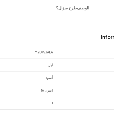
الوصف
طرح سؤال؟
Infor
MYDW3AEA
ابل
أسود
ايفون 16
1