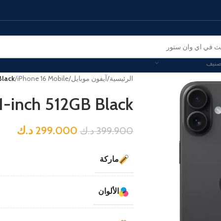
صنيف
الرئيسية
/
آيفون موبايل
/
iPhone 16 Mobile
/
Black
1-inch 512GB Black
299.000
د.ك
399.900
د.ك
ماركة
الألوان