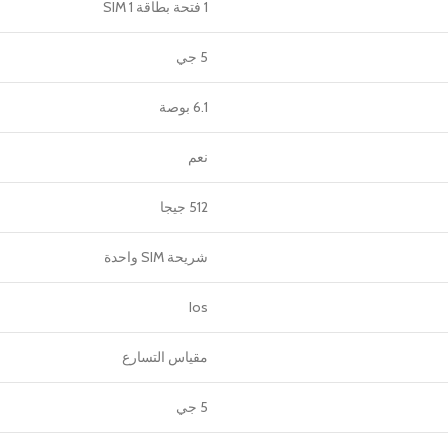
1 فتحة بطاقة SIM 1
5 جي
6.1 بوصة
نعم
512 جيجا
شريحة SIM واحدة
Ios
مقياس التسارع
5 جي