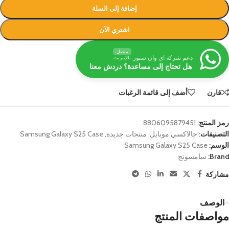
إضافة إلى السلة
اشتري الآن
متصل
دعم شركة اي وان ستور
بالإنترنت
هل تحتاج إلى مساعدة؟ دردش معنا
قارن
أضف إلى قائمة الرغبات
رمز المنتج:
8806095879451
التصنيفات:
جالاكسي موبايل
,
منتجات جديدة
,
Samsung Galaxy S25 Case
الوسم:
Samsung Galaxy S25 Case
Brand:
سامسونج
مشاركة
الوصف
مواصفات المنتج