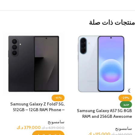
منتجات ذات صلة
-41%
-29%
Samsung Galaxy Z Fold7 5G,
جديد
512GB – 12GB RAM Phone –
Samsung Galaxy A57 5G 8GB
jetBlack
RAM and 256GB Awesome
سامسونج
Icyblue
379.000
د.ك
639.000
د.ك
سامسونج
115.000
د.ك
161.000
د.ك