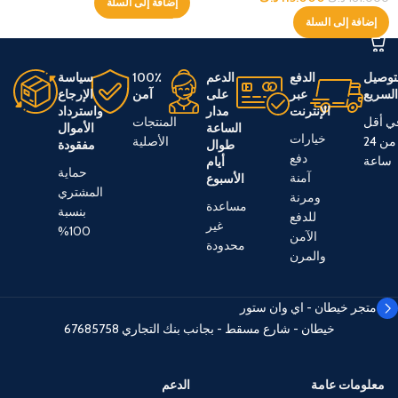
إضافة إلى السلة
إضافة إلى السلة
توصيل
الدفع
الدعم
100٪
سياسة
لسريع
عبر
على
آمن
الإرجاع
الإنترنت
مدار
واسترداد
ي أقل
المنتجات
الساعة
الأموال
خيارات
من 24
الأصلية
طوال
مفقودة
دفع
ساعة
أيام
حماية
آمنة
الأسبوع
المشتري
ومرنة
مساعدة
بنسبة
للدفع
غير
100%
الآمن
محدودة
والمرن
متجر خيطان - اي وان ستور
خيطان - شارع مسقط - بجانب بنك التجاري
67685758
معلومات عامة
الدعم