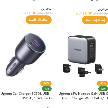
Bank – White
يوجرين
يوجرين
6.000
د.ك
12.000
د.ك
11.900
د.ك
15.500
د.ك
إضافة إلى السلة
إضافة إلى السلة
-30%
-49%
جديد
جديد
Ugreen Car Charger EC701, USB +
Ugreen 65W Nexode GaN USB C
USB-C, 63W (black)
3-Port Charger With US/UK/EU
Plug for Travel
يوجرين
يوجرين