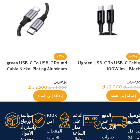
-17%
-47%
Ugreen USB-C To USB-C Round
Ugreen USB-C To USB-C Cable
Cable Nickel Plating Aluminum
100W 1m – Black
Shell 1m 60W – Black
يوجرين
يوجرين
2.000
د.ك
2.500
د.ك
3.750
د.ك
3.000
د.ك
إضافة إلى السلة
إضافة إلى السلة
توصيل
الدفع
الدعم
100٪
سياسة
لسريع
عبر
على
آمن
الإرجاع
الإنترنت
مدار
واسترداد
ي أقل
المنتجات
الساعة
الأموال
خيارات
من 24
الأصلية
طوال
مفقودة