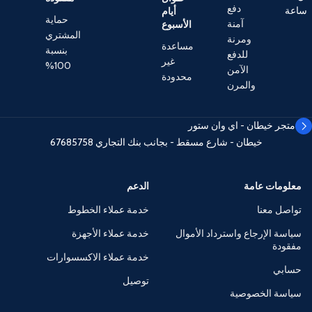
دفع
ساعة
أيام
حماية
آمنة
الأسبوع
المشتري
ومرنة
مساعدة
بنسبة
للدفع
غير
100%
الآمن
محدودة
والمرن
متجر خيطان - اي وان ستور
خيطان - شارع مسقط - بجانب بنك التجاري
67685758
معلومات عامة
الدعم
تواصل معنا
خدمة عملاء الخطوط
سياسة الإرجاع واسترداد الأموال
خدمة عملاء الأجهزة
مفقودة
خدمة عملاء الاكسسوارات
حسابي
توصيل
سياسة الخصوصية