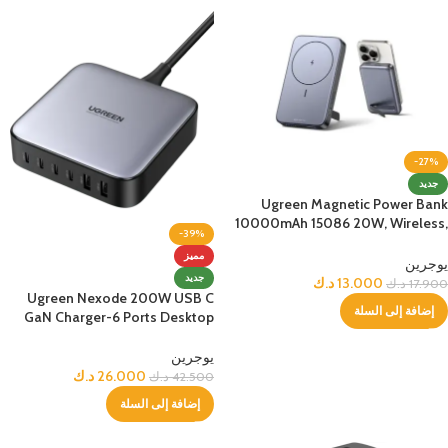
-27%
جديد
Ugreen Magnetic Power Bank
10000mAh 15086 20W, Wireless,
-39%
Space Gray
مميز
يوجرين
جديد
13.000
د.ك
17.900
د.ك
Ugreen Nexode 200W USB C
إضافة إلى السلة
GaN Charger-6 Ports Desktop
Charger
يوجرين
26.000
د.ك
42.500
د.ك
إضافة إلى السلة