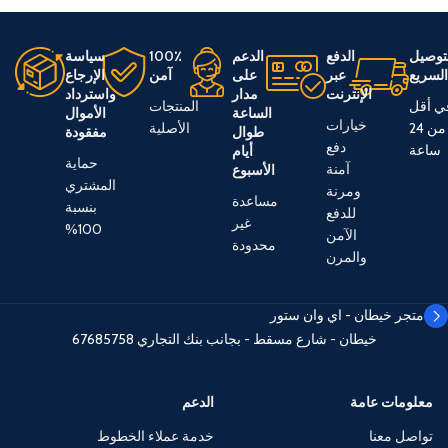
توصيل
الدفع
الدعم
100٪
سياسة
لسريع
عبر
على
آمن
الإرجاع
الإنترنت
مدار
واسترداد
ي أقل
المنتجات
الساعة
الأموال
خيارات
من 24
الأصلية
طوال
مفقودة
دفع
ساعة
أيام
حماية
آمنة
الأسبوع
المشتري
ومرنة
مساعدة
بنسبة
للدفع
غير
100%
الآمن
محدودة
والمرن
متجر خيطان - اي وان ستور
خيطان - شارع مسقط - بجانب بنك التجاري
67685758
معلومات عامة
الدعم
تواصل معنا
خدمة عملاء الخطوط