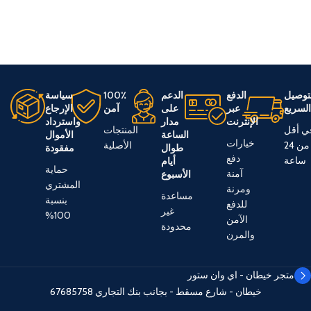
توصيل
الدفع
الدعم
100٪
سياسة
لسريع
عبر
على
آمن
الإرجاع
الإنترنت
مدار
واسترداد
ي أقل
المنتجات
الساعة
الأموال
خيارات
من 24
الأصلية
طوال
مفقودة
دفع
ساعة
أيام
حماية
آمنة
الأسبوع
المشتري
ومرنة
مساعدة
بنسبة
للدفع
غير
100%
الآمن
محدودة
والمرن
متجر خيطان - اي وان ستور
خيطان - شارع مسقط - بجانب بنك التجاري
67685758