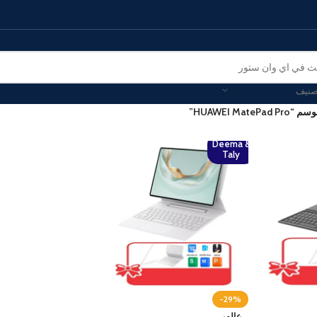
صنيف
HUAWEI Mat”
Deema &
Taly
-29%
عالمي