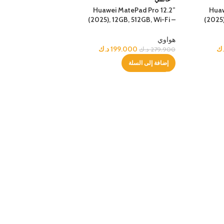
Huawei MatePad Pro 12.2”
Huaw
(2025), 12GB, 512GB, Wi-Fi –
(2025)
Green
هواوي
.ك
199.000
د.ك
279.900
د.ك
إضافة إلى السلة