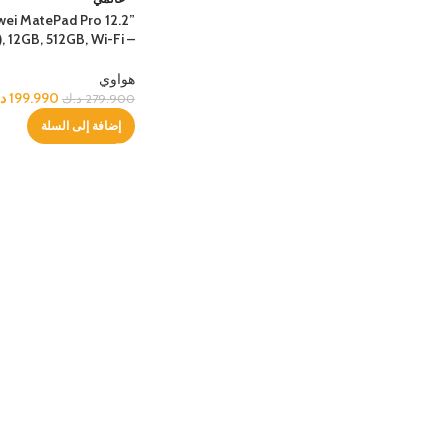
ei MatePad Pro 12.2”
, 12GB, 512GB, Wi-Fi –
Black
هواوي
199.990
د
279.900
د.ك
إضافة إلى السلة