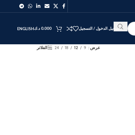
تسجيل الدخول / التسجيل
0.000
د.ك
ENGLISH
عرض
9
12
18
24
الفلاتر