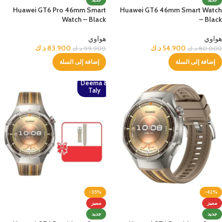
Huawei GT6 Pro 46mm Smart
Huawei GT6 46mm Smart Watch
Watch – Black
– Black
هواوي
هواوي
54.900
د.ك
83.900
د.ك
80.000
د.ك
99.900
د.ك
إضافة إلى السلة
إضافة إلى السلة
Deema &
Taly
-35%
-42%
مميز
مميز
جديد
جديد