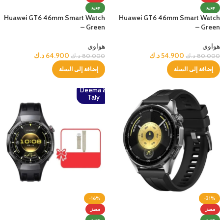
جديد
جديد
Huawei GT6 46mm Smart Watch
Huawei GT6 46mm Smart Watch
– Green
– Green
هواوي
هواوي
54.900
د.ك
64.900
د.ك
80.000
د.ك
80.000
د.ك
إضافة إلى السلة
إضافة إلى السلة
Deema &
Taly
-16%
-31%
مميز
مميز
جديد
جديد