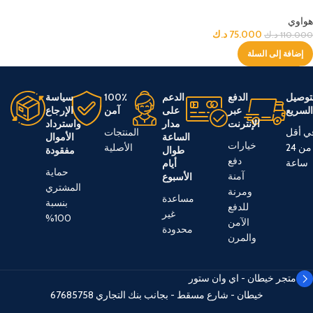
هواوي
75.000
د.ك
110.000
د.ك
إضافة إلى السلة
توصيل
الدفع
الدعم
100٪
سياسة
لسريع
عبر
على
آمن
الإرجاع
الإنترنت
مدار
واسترداد
ي أقل
المنتجات
الساعة
الأموال
خيارات
من 24
الأصلية
طوال
مفقودة
دفع
ساعة
أيام
حماية
آمنة
الأسبوع
المشتري
ومرنة
مساعدة
بنسبة
للدفع
غير
100%
الآمن
محدودة
والمرن
متجر خيطان - اي وان ستور
خيطان - شارع مسقط - بجانب بنك التجاري
67685758