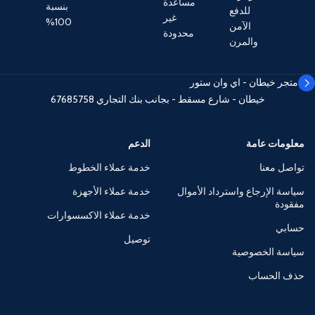
مساعدة
بنسبة
للدفع
غير
100%
الآمن
محدودة
والمرن
متجر خيطان - اي وان ستور
خيطان - شارع مسقط - بجانب بنك التجاري
67685758
معلومات عامة
الدعم
تواصل معنا
خدمة عملاء الخطوط
سياسة الإرجاع واسترداد الأموال
خدمة عملاء الأجهزة
مفقودة
خدمة عملاء الاكسسوارات
حسابي
توصيل
سياسة الخصوصية
حذف الحساب