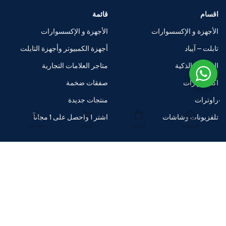
اقسام
قائمة
الأجهزة و الإكسسوارات
الأجهزة و الإكسسوارات
تابلت – آيباد
أجهزة الكمبيوتر وأجهزة التابلت
الساعات الذكية
متاجر العلامات التجارية
اكسسوارات
صفقات ضخمة
راوترات
منتجات جديدة
تلفزيونات وشاشات
اشتر 1 واحصل على 1 مجاناً
الرئيسية
المتجر
السلة
حسابي
تحميل التطبيق اي وان ستور