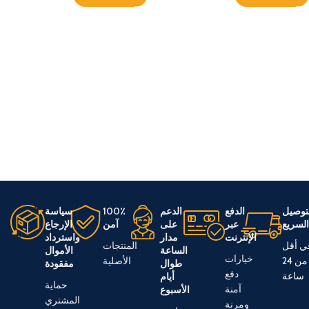
توصيل
الدفع
الدعم
100٪
سياسة
لسريع
عبر
على
آمن
الإرجاع
الإنترنت
مدار
واسترداد
ي أقل
المنتجات
الساعة
الأموال
خيارات
من 24
الأصلية
طوال
مفقودة
دفع
ساعة
أيام
حماية
آمنة
الأسبوع
المشتري
ومرنة