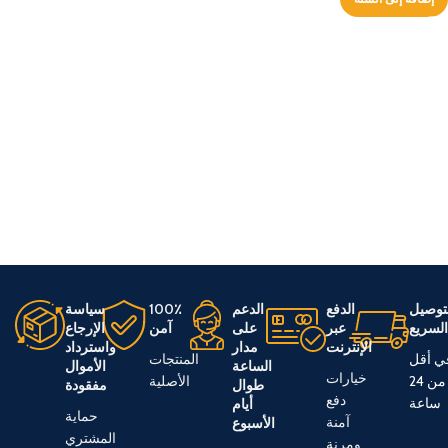
توصيل
الدفع
الدعم
100٪
سياسة
لسريع
عبر
على
آمن
الإرجاع
الإنترنت
مدار
واسترداد
ي أقل
المنتجات
الساعة
الأموال
خيارات
من 24
الأصلية
طوال
مفقودة
دفع
ساعة
أيام
حماية
آمنة
الأسبوع
المشتري
ومرنة