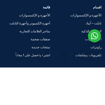
اقسام
قائمة
الأجهزة و الإكسسوارات
الأجهزة و الإكسسوارات
تابلت – آيباد
أجهزة الكمبيوتر وأجهزة التابلت
الساعات الذكية
متاجر العلامات التجارية
اكسسوارات
صفقات ضخمة
راوترات
منتجات جديدة
تلفزيونات وشاشات
اشتر 1 واحصل على 1 مجاناً
الرئيسية
المتجر
السلة
حسابي
تحميل التطبيق اي وان ستور