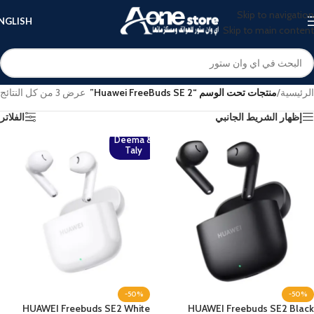
Skip to navigation
NGLISH
Skip to main content
الرئيسية
/
منتجات تحت الوسم “Huawei FreeBuds SE 2”
عرض ⁦3⁩ من كل النتائج
إظهار الشريط الجانبي
الفلاتر
Deema &
Taly
-50%
-50%
HUAWEI Freebuds SE2 White
HUAWEI Freebuds SE2 Black