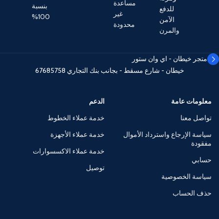
مساعدة
بنسبة
للدفع
غير
100%
الآمن
محدودة
والمرن
متجر خيطان - اي وان ستور
خيطان - شارع مسقط - بجانب بنك التجاري
67685758
معلومات عامة
الدعم
تواصل معنا
خدمة عملاء الخطوط
سياسة الإرجاع واسترداد الأموال
خدمة عملاء الأجهزة
مفقودة
خدمة عملاء الاكسسوارات
حسابي
توصيل
سياسة الخصوصية
حذف الحساب