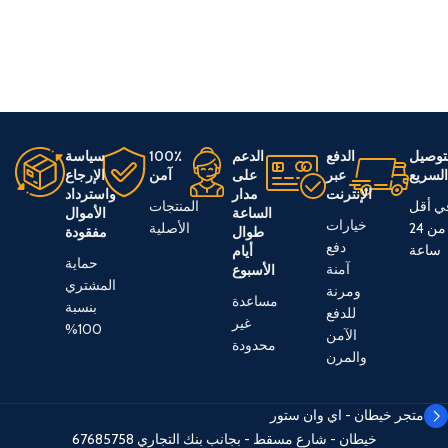
توصيل
الدفع
الدعم
100٪
سياسة
لسريع
عبر
على
آمن
الإرجاع
الإنترنت
مدار
واسترداد
ي أقل
المنتجات
الساعة
الأموال
خيارات
من 24
الأصلية
طوال
مفقودة
دفع
ساعة
أيام
حماية
آمنة
الأسبوع
المشتري
ومرنة
مساعدة
بنسبة
للدفع
غير
100%
الآمن
محدودة
والمرن
متجر خيطان - اي وان ستور
خيطان - شارع مسقط - بجانب بنك التجاري
67685758