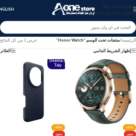
Skip to navigation
NGLISH
Skip to main content
الرئيسية
/
منتجات تحت الوسم “Honor Watch”
عرض ⁦2⁩ من كل النتائج
إظهار الشريط الجانبي
الفلاتر
Deema &
Taly
-49%
-61%
مميز
مميز