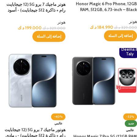
Honor Magic 6 Pro Phone, 12GB
هونر ماجيك 7 برو 5G (12 جيجابايت
RAM, 512GB, 6.73-inch – Black
رام + ذاكرة 512 جيجابايت) - أسود
هونر
هونر
184.990
د.ك
329.000
د.ك
199.000
د.ك
329.000
د.ك
إضافة إلى السلة
إضافة إلى السلة
Deema 
Taly
-40%
-32%
جديد
عالمي
هونور ماجيك 7 برو 5G (12 جيجابايت
عالمي
رام + ذاكرة 512 جيجابايت) - رمادي
Honor Magic 7 Pro 5G (12GB RAM