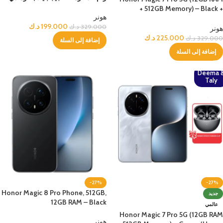
+ 512GB Memory) – Black +
هونر
(Honor Choice Earbuds Clip)
199.000
د.ك
329.000
د.ك
هونر
225.000
د.ك
329.000
د.ك
إضافة إلى السلة
إضافة إلى السلة
Deema 
Taly
-27%
-27%
Honor Magic 8 Pro Phone, 512GB,
جديد
12GB RAM – Black
عالمي
Honor Magic 7 Pro 5G (12GB RAM
هونر