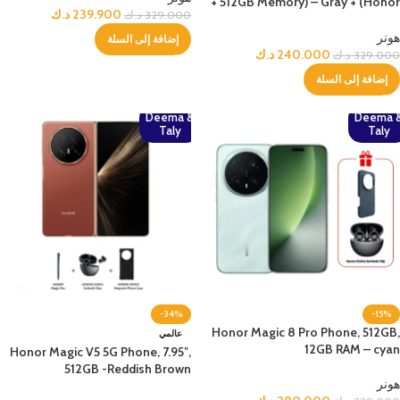
+ 512GB Memory) – Gray + (Honor
239.900
د.ك
329.000
د.ك
Choice Earbuds Clip)
هونر
إضافة إلى السلة
240.000
د.ك
329.000
د.ك
إضافة إلى السلة
Deema &
Deema 
Taly
Taly
-34%
-15%
Honor Magic 8 Pro Phone, 512GB,
عالمي
12GB RAM – cyan
Honor Magic V5 5G Phone, 7.95″,
512GB -Reddish Brown
هونر