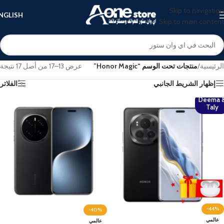
Skip to navigation
NGLISH
Skip to main content
الرئيسية
/
منتجات تحت الوسم “Honor Magic”
عرض 13–17 من أصل 17 نتيجة
إظهار الشريط الجانبي
الفلاتر
Deema 
Taly
-44%
-40%
عالمي
عالمي