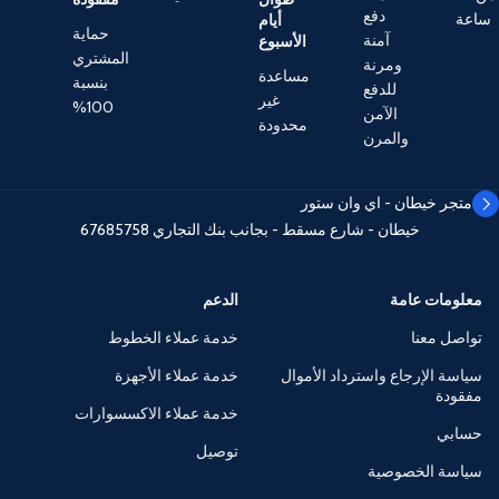
دفع
ساعة
أيام
حماية
آمنة
الأسبوع
المشتري
ومرنة
مساعدة
بنسبة
للدفع
غير
100%
الآمن
محدودة
والمرن
متجر خيطان - اي وان ستور
خيطان - شارع مسقط - بجانب بنك التجاري
67685758
معلومات عامة
الدعم
تواصل معنا
خدمة عملاء الخطوط
سياسة الإرجاع واسترداد الأموال
خدمة عملاء الأجهزة
مفقودة
خدمة عملاء الاكسسوارات
حسابي
توصيل
سياسة الخصوصية