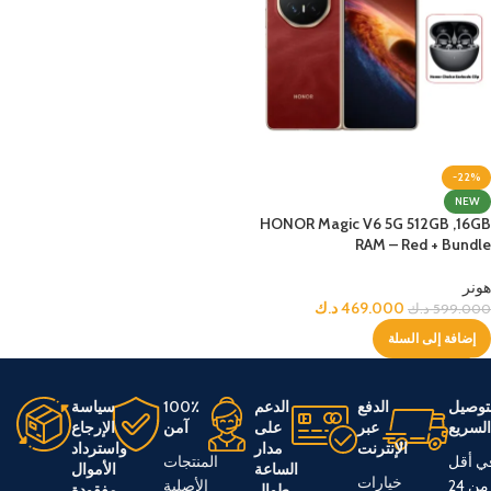
-22%
NEW
HONOR Magic V6 5G 512GB ,16GB
RAM – Red + Bundle
هونر
469.000
د.ك
599.000
د.ك
إضافة إلى السلة
توصيل
الدفع
الدعم
100٪
سياسة
لسريع
عبر
على
آمن
الإرجاع
الإنترنت
مدار
واسترداد
ي أقل
المنتجات
الساعة
الأموال
خيارات
من 24
الأصلية
طوال
مفقودة