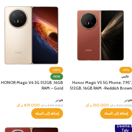
-30%
-41%
عالمي
NEW
HONOR Magic V6 5G 512GB ,16GB
Honor Magic V5 5G Phone, 7.95″,
RAM – Gold
512GB, 16GB RAM -Reddish Brown
هونر
هونر
310.000
د.ك
419.000
د.ك
529.000
د.ك
599.000
د.ك
إضافة إلى السلة
إضافة إلى السلة
Deema 
Taly