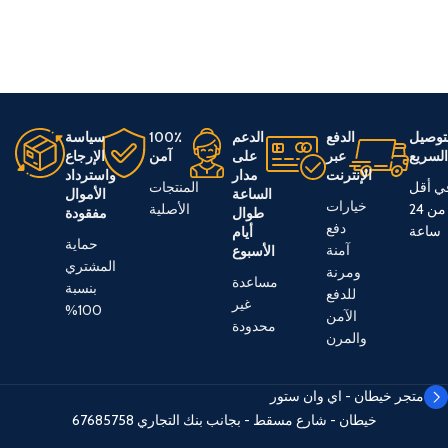
توصيل
الدفع
الدعم
100٪
سياسة
لسريع
عبر
على
آمن
الإرجاع
الإنترنت
مدار
واسترداد
ي أقل
المنتجات
الساعة
الأموال
خيارات
من 24
الأصلية
طوال
مفقودة
دفع
ساعة
أيام
حماية
آمنة
الأسبوع
المشتري
ومرنة
مساعدة
بنسبة
للدفع
غير
100%
الآمن
محدودة
والمرن
متجر خيطان - اي وان ستور
خيطان - شارع مسقط - بجانب بنك التجاري
67685758