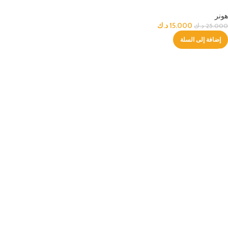
هونر
15.000
د.ك
25.000
د.ك
إضافة إلى السلة