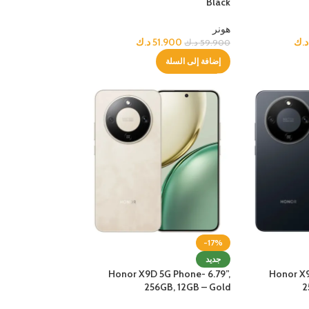
Black
هونر
د.ك
51.900
د.ك
59.900
د.ك
إضافة إلى السلة
-17%
جديد
Honor X9D 5G Phone- 6.79”,
Honor X9
256GB, 12GB – Gold
2