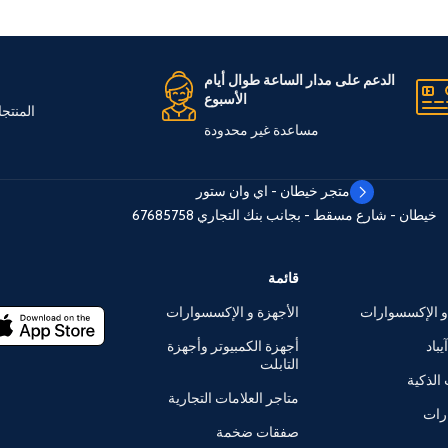
الدعم على مدار الساعة طوال أيام
الأسبوع
المنتج
مساعدة غير محدودة
متجر خيطان - اي وان ستور
خيطان - شارع مسقط - بجانب بنك التجاري
67685758
قائمة
و الإكسسوارات
الأجهزة و الإكسسوارات
يباد
أجهزة الكمبيوتر وأجهزة
التابلت
الذكية
متاجر العلامات التجارية
رات
صفقات ضخمة