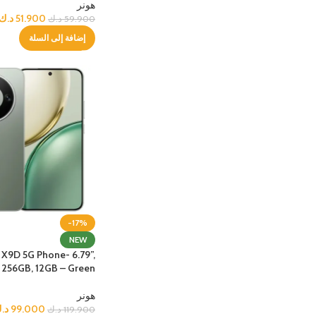
هونر
51.900
د.ك
59.900
د.ك
إضافة إلى السلة
-17%
NEW
X9D 5G Phone- 6.79”,
256GB, 12GB – Green
هونر
99.000
د.
119.900
د.ك