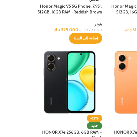
Honor Magic V5 5G Phone, 7.95″,
Honor Magic 
وحية أخرى
512GB, 16GB RAM -Reddish Brown
512GB, 16
الأفضل
 اللوحية
هونر
3
د.ك
329.000
د.ك
529.000
د.ك
إضافة إلى السلة
أخرى
الأفضل
 الذكية
-13%
جديد
HONOR X7e 256GB, 6GB RAM –
HONOR X7e 