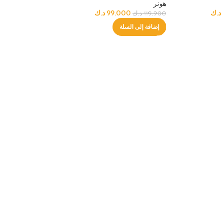
هونر
د.ك
99.000
د.ك
119.900
د.ك
إضافة إلى السلة