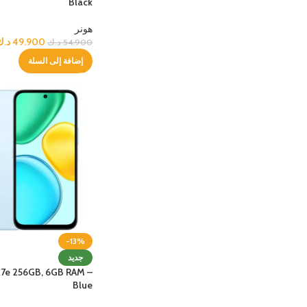
Black
الحماية - غطاء هاتف
شواحن
مميز
حافظة حماية من أبل
الكابلات
هونر
49.900
د.ك
54.900
د.ك
حافظة الحماية من سامسونج
شاحن م
إضافة إلى السلة
حافظة حماية من سكينارما
سماعات
حافظة حماية يونيك
سماعات
-13%
جديد
e 256GB, 6GB RAM –
Blue