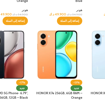
Orange
Blue
هونر
هونر
مميز
49.900
د.ك
49.900
54.900
د.ك
54.900
د.ك
تنقل
إضافة إلى السلة
إضافة إلى السلة
 الرأس
-17%
-13%
جديد
جديد
D 5G Phone- 6.79”,
HONOR X7e 256GB, 6GB RAM –
HONOR X7
56GB, 12GB – Black
Orange