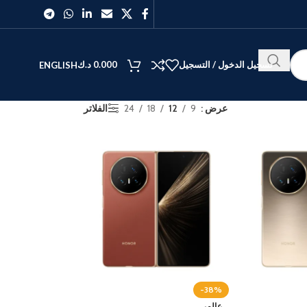
تسجيل الدخول / التسجيل
0.000
د.ك
ENGLISH
عرض
9
12
18
24
الفلاتر
الأفضل
40
27
-38%
عالمي