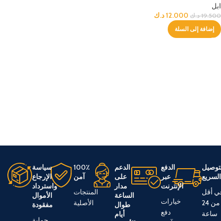
ابل
12.000
د.ك
19.500
د.ك
إضافة إلى السلة
توصيل
الدفع
الدعم
100٪
سياسة
لسريع
عبر
على
آمن
الإرجاع
الإنترنت
مدار
واسترداد
ي أقل
المنتجات
الساعة
الأموال
خيارات
من 24
الأصلية
طوال
مفقودة
دفع
ساعة
أيام
حماية