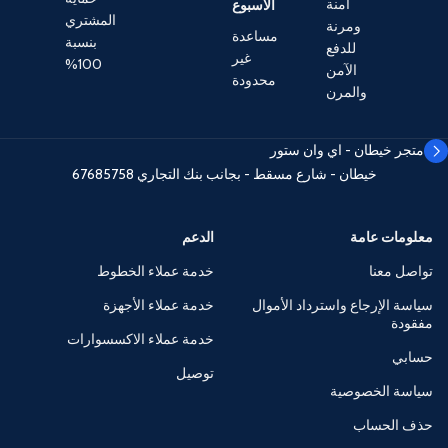
آمنة
الأسبوع
المشتري
ومرنة
مساعدة
بنسبة
للدفع
غير
100%
الآمن
محدودة
والمرن
متجر خيطان - اي وان ستور
خيطان - شارع مسقط - بجانب بنك التجاري
67685758
معلومات عامة
الدعم
تواصل معنا
خدمة عملاء الخطوط
سياسة الإرجاع واسترداد الأموال
خدمة عملاء الأجهزة
مفقودة
خدمة عملاء الاكسسوارات
حسابي
توصيل
سياسة الخصوصية
حذف الحساب