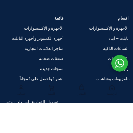
اقسام
قائمة
الأجهزة و الإكسسوارات
الأجهزة و الإكسسوارات
تابلت – آيباد
أجهزة الكمبيوتر وأجهزة التابلت
الساعات الذكية
متاجر العلامات التجارية
اكسسوارات
صفقات ضخمة
راوترات
منتجات جديدة
تلفزيونات وشاشات
اشتر 1 واحصل على 1 مجاناً
الرئيسية
المتجر
السلة
حسابي
تحميل التطبيق اي وان ستور