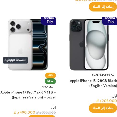
إضافة إلى السلة
Deema &
Deema 
Taly
Taly
-11%
ENGLISH VERSION
Apple iPhone 15 128GB Black
NEW
(English Version)
JAPANESE
Apple iPhone 17 Pro Max 6.9 1TB –
ابل
(Japanese Version) – Silver
205.000
د.ك
ابل
إضافة إلى السلة
490.000
د.ك
550.000
د.ك