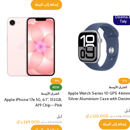
إضافة إلى السلة
Deema 
Taly
-9%
-7%
الشرق الأوسط
NEW
Apple Watch Series 10 GPS 46mm
الشرق الأوسط
Silver Aluminium Case with Denim
Apple iPhone 17e 5G, 6.1”, 512GB,
Sport Band – S/M
A19 Chip – Pink
ابل
120.000
د.ك
ابل
128.900
د.ك
269.000
د.ك
294.900
د.ك
إضافة إلى السلة
إضافة إلى السلة