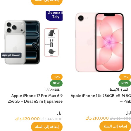
Deema &
Taly
-6%
-7%
NEW
NEW
الشرق الأوسط
JAPANESE
Apple iPhone 17 Pro Max 6.9
Apple iPhone 17e 256GB eSIM 5G
256GB – Dual eSim (Japanese
– Pink
Version) – Silver + Bundle
ابل
ابل
210.000
د.ك
420.000
د.ك
224.900
د.ك
446.000
د.ك
إضافة إلى السلة
إضافة إلى السلة