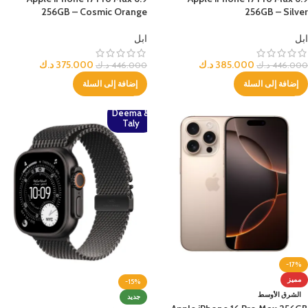
256GB – Cosmic Orange
256GB – Silver
ابل
ابل
385.000
د.ك
375.000
د.ك
446.000
د.ك
446.000
د.ك
إضافة إلى السلة
إضافة إلى السلة
Deema &
Taly
-17%
مميز
-15%
الشرق الأوسط
جديد