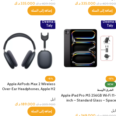
335.000
د.ك
335.000
د.ك
409.900
د.ك
409.900
د.ك
إضافة إلى السلة
إضافة إلى السلة
Deema &
Deema 
Taly
Taly
-8%
-8%
Apple AirPods Max 2 Wireless
NEW
Over-Ear Headphones, Apple H2
الشرق الأوسط
Chip– Midnight
Apple iPad Pro M5 256GB Wi‑Fi 11-
ابل
inch – Standard Glass – Space
189.000
د.ك
205.900
د.ك
Black+Bundle
ابل
إضافة إلى السلة
369.000
د.ك
399.000
د.ك