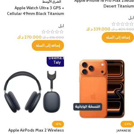
Apple iPhone 16 Pro Max 256GB
الشرق الأوسط
Desert Titanium
Apple Watch Ultra 3 GPS +
Cellular 49mm Black Titanium
ابل
Case with Black Titanium
Milanese Loop – Medium
ابل
339.000
د.ك
409.900
د.ك
270.000
د.ك
316.000
د.ك
إضافة إلى السلة
إضافة إلى السلة
Deema &
Taly
-8%
-24%
Apple AirPods Max 2 Wireless
JAPANESE