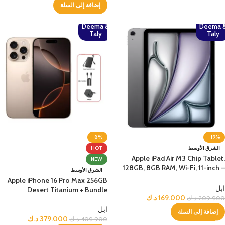
إضافة إلى السلة
Deema &
Deema 
Taly
Taly
-8%
-19%
الشرق الأوسط
HOT
Apple iPad Air M3 Chip Tablet,
NEW
128GB, 8GB RAM, Wi-Fi, 11-inch –
الشرق الأوسط
Space Grey
Apple iPhone 16 Pro Max 256GB
ابل
Desert Titanium + Bundle
169.000
د.ك
209.900
د.ك
ابل
إضافة إلى السلة
379.000
د.ك
409.900
د.ك