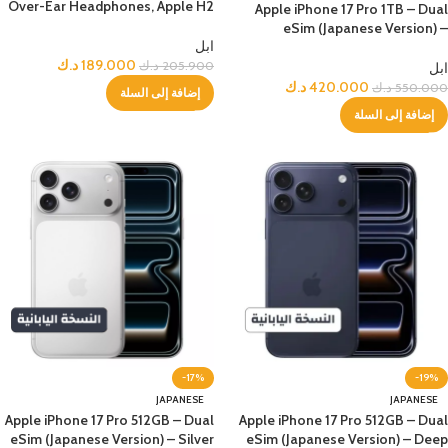
Over-Ear Headphones, Apple H2
Apple iPhone 17 Pro 1TB – Dual
Chip, Active Noise Cancellation,
eSim (Japanese Version) –
Personalized Spatial Audio, USB-
ابل
Orange
C Lossless Audio, Up to 20 Hours
189.000
د.ك
205.900
د.ك
ابل
Battery– Midnight
420.000
د.ك
550.000
د.ك
إضافة إلى السلة
إضافة إلى السلة
-17%
-19%
JAPANESE
JAPANESE
Apple iPhone 17 Pro 512GB – Dual
Apple iPhone 17 Pro 512GB – Dual
eSim (Japanese Version) – Silver
eSim (Japanese Version) – Deep