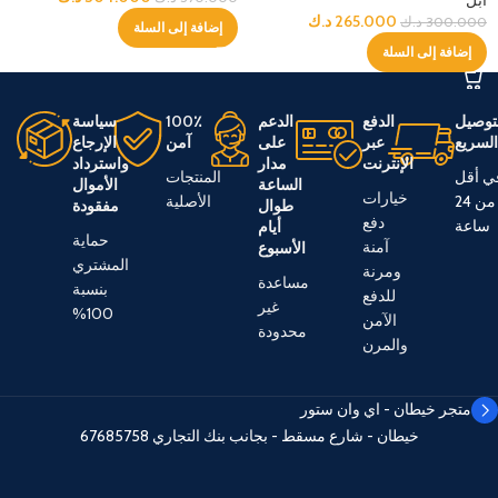
265.000
د.ك
300.000
د.ك
إضافة إلى السلة
إضافة إلى السلة
توصيل
الدفع
الدعم
100٪
سياسة
لسريع
عبر
على
آمن
الإرجاع
الإنترنت
مدار
واسترداد
ي أقل
المنتجات
الساعة
الأموال
خيارات
من 24
الأصلية
طوال
مفقودة
دفع
ساعة
أيام
حماية
آمنة
الأسبوع
المشتري
ومرنة
مساعدة
بنسبة
للدفع
غير
100%
الآمن
محدودة
والمرن
متجر خيطان - اي وان ستور
خيطان - شارع مسقط - بجانب بنك التجاري
67685758