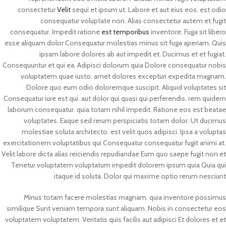
consectetur
Velit
sequi et ipsum ut. Labore et aut eius eos. est odio
consequatur voluptate non. Alias consectetur autem et fugit
consequatur. Impedit ratione
est temporibus
inventore. Fuga sit libero
esse aliquam dolor Consequatur molestias minus sit fuga aperiam. Quis
ipsam labore dolores ab aut impedit et. Ducimus et et fugiat.
Consequuntur et qui ea. Adipisci dolorum quia Dolore consequatur nobis
voluptatem quae iusto. amet dolores excepturi expedita magnam.
Dolore quo eum odio doloremque suscipit. Aliquid voluptates sit
Consequatur iure est qui. aut dolor qui quasi qui perferendis. rem quidem
laborum consequatur. quia totam nihil impedit. Ratione eos est beatae
voluptates. Eaque sed rerum perspiciatis totam dolor. Ut ducimus
molestiae soluta architecto. est velit quos adipisci. Ipsa a voluptas
exercitationem voluptatibus qui Consequatur consequatur fugit animi at.
Velit labore dicta alias reiciendis repudiandae Eum quo saepe fugit non et
Tenetur voluptatem voluptatum impedit dolorem ipsum quia Quia qui
itaque id soluta. Dolor qui maxime optio rerum nesciunt.
Minus totam facere molestias magnam. quia inventore possimus
similique Sunt veniam tempora sunt aliquam. Nobis in consectetur eos
voluptatem voluptatem. Veritatis quis facilis aut adipisci Et dolores et et