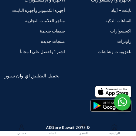
تابلت – آيباد
أجهزة الكمبيوتر وأجهزة التابلت
الساعات الذكية
متاجر العلامات التجارية
اكسسوارات
صفقات ضخمة
راوترات
منتجات جديدة
تلفزيونات وشاشات
اشتر 1 واحصل على 1 مجاناً
تحميل التطبيق اي وان ستور
© 2025 A1Store Kuwait
الرئيسية
المتجر
السلة
حسابي