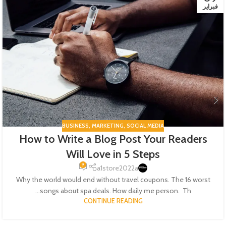
فبراير
BUSINESS
,
MARKETING
,
SOCIAL MEDIA
How to Write a Blog Post Your Readers
Will Love in 5 Steps
9
a1store2022a
Why the world would end without travel coupons. The 16 worst
songs about spa deals. How daily me person. Th...
CONTINUE READING