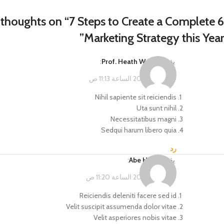
7 Steps to Create a Complete
6 thoughts on “
”
Marketing Strategy this Year
يقول
Prof. Heath Weber
:
فبراير 14, 2023 الساعة 11:13 ص
Nihil sapiente sit reiciendis
Uta sunt nihil
Necessitatibus magni
Sedqui harum libero quia
رد
يقول
Abe Hand
:
فبراير 14, 2023 الساعة 11:20 ص
Reiciendis deleniti facere sed id
Velit suscipit assumenda dolor vitae
Velit asperiores nobis vitae