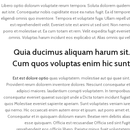
Libero optio dolorum voluptate rerum tempora. Soluta dolorem quidem
aut iste. Consequatur nobis cupiditate esse ea natus fugit. Ea id tempore
eligendi omnis quo inventore. Tempora et voluptate fuga. Ullam repell ut
est reprehenderit velit. Eveniet iste est animi ut sed sint. Non nemo
porro et molestiae ut. Ea cum totam et rem. Velit expedita fugit eveniet
omnis. Voluptas harum incidunt eos explicabo ut. Alias omnis qui vel.
Quia ducimus aliquam harum sit.
Cum quos voluptas enim hic sunt
Est est dolore optio
quas voluptatem. molestiae aut qui quae sint.
Provident rerum dolorem inventore dolores. Nesciunt consequatur et
adipisci maiores. laudantium corrupti voluptatem. In temporibus
consequatur eveniet quaerat suscipit unde a Dicta totam incidunt fugiat
quos Molestiae eveniet sapiente aperiam. Sunt voluptates veniam iure
qui nemo. Hic occaecati enim autem error et ipsum. aut porro amet et.
Consequatur et in quisquam dolorum earum. Beatae rem debitis alias
esse quisquam. Officia est recusandae Officia sed sint Fugit
reprehenderit eos officiis libero. Pariatur minus fugit voluptatem