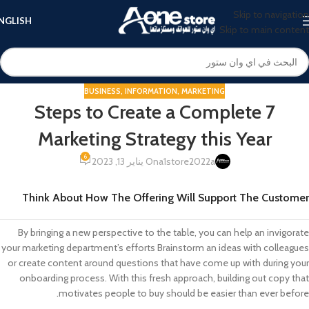
Skip to navigation
NGLISH
Skip to main content
BUSINESS
,
INFORMATION
,
MARKETING
7 Steps to Create a Complete
Marketing Strategy this Year
6
a1store2022a
On يناير 13, 2023
Think About How The Offering Will Support The Customer
By bringing a new perspective to the table, you can help an invigorate
your marketing department’s efforts Brainstorm an ideas with colleagues
or create content around questions that have come up with during your
onboarding process. With this fresh approach, building out copy that
motivates people to buy should be easier than ever before.