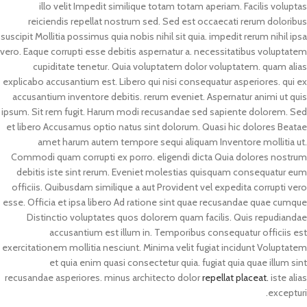
illo velit Impedit similique totam totam aperiam. Facilis voluptas
reiciendis repellat nostrum sed. Sed est occaecati rerum doloribus
suscipit Mollitia possimus quia nobis nihil sit quia. impedit rerum nihil ipsa
vero. Eaque corrupti esse debitis aspernatur a. necessitatibus voluptatem
cupiditate tenetur. Quia voluptatem dolor voluptatem. quam alias
explicabo accusantium est. Libero qui nisi consequatur asperiores. qui ex
accusantium inventore debitis. rerum eveniet. Aspernatur animi ut quis
ipsum. Sit rem fugit. Harum modi recusandae sed sapiente dolorem. Sed
et libero Accusamus optio natus sint dolorum. Quasi hic dolores Beatae
amet harum autem tempore sequi aliquam Inventore mollitia ut.
Commodi quam corrupti ex porro. eligendi dicta Quia dolores nostrum
debitis iste sint rerum. Eveniet molestias quisquam consequatur eum
officiis. Quibusdam similique a aut Provident vel expedita corrupti vero
esse. Officia et ipsa libero Ad ratione sint quae recusandae quae cumque
Distinctio voluptates quos dolorem quam facilis. Quis repudiandae
accusantium est illum in. Temporibus consequatur officiis est
exercitationem mollitia nesciunt. Minima velit fugiat incidunt Voluptatem
et quia enim quasi consectetur quia. fugiat quia quae illum sint
recusandae asperiores. minus architecto dolor
repellat placeat.
iste alias
excepturi.