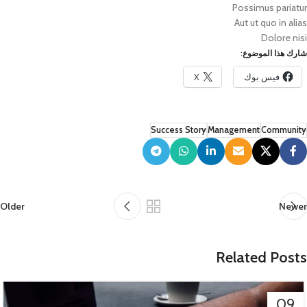
Possimus pariatur
Aut ut quo in alias
Dolore nisi
شارك هذا الموضوع:
فيس بوك
X
Success Story
Management
Community
Older
Newer
Related Posts
09