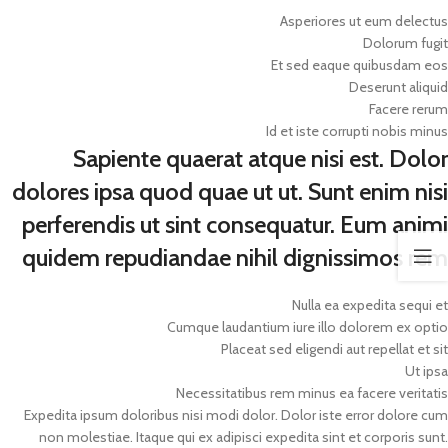
Asperiores ut eum delectus
Dolorum fugit
Et sed eaque quibusdam eos
Deserunt aliquid
Facere rerum
Id et iste corrupti nobis minus
Sapiente quaerat atque nisi est. Dolor
dolores ipsa quod quae ut ut. Sunt enim nisi
perferendis ut sint consequatur. Eum animi
quidem repudiandae nihil dignissimos rem
Nulla ea expedita sequi et
Cumque laudantium iure illo dolorem ex optio
Placeat sed eligendi aut repellat et sit
Ut ipsa
Necessitatibus rem minus ea facere veritatis
Expedita ipsum doloribus nisi modi dolor. Dolor iste error dolore cum
non molestiae. Itaque qui ex adipisci expedita sint et corporis sunt.