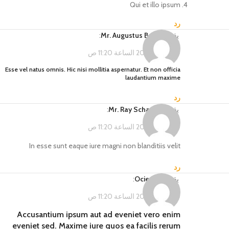
Qui et illo ipsum
رد
يقول
Mr. Augustus Bayer
:
فبراير 14, 2023 الساعة 11:20 ص
Esse vel natus omnis. Hic nisi mollitia aspernatur. Et non officia
laudantium maxime
رد
يقول
Mr. Ray Schaefer
:
فبراير 14, 2023 الساعة 11:20 ص
In esse sunt eaque iure magni non blanditiis velit
رد
يقول
Ocie Toy
:
فبراير 14, 2023 الساعة 11:20 ص
Accusantium ipsum aut ad eveniet vero enim
eveniet sed. Maxime iure quos ea facilis rerum