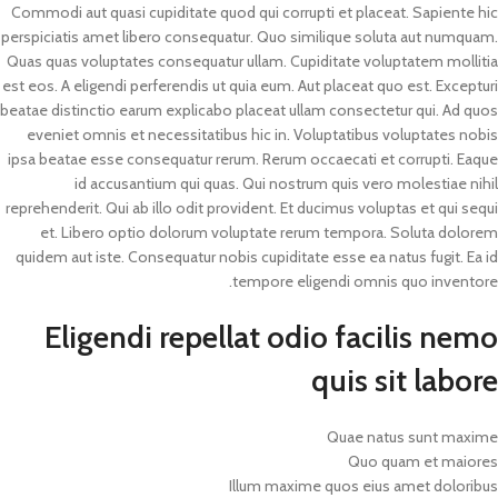
Commodi aut quasi cupiditate quod qui corrupti et placeat. Sapiente hic
perspiciatis amet libero consequatur. Quo similique soluta aut numquam.
Quas quas voluptates consequatur ullam. Cupiditate voluptatem mollitia
est eos. A eligendi perferendis ut quia eum. Aut placeat quo est. Excepturi
beatae distinctio earum explicabo placeat ullam consectetur qui. Ad quos
eveniet omnis et necessitatibus hic in. Voluptatibus voluptates nobis
ipsa beatae esse consequatur rerum. Rerum occaecati et corrupti. Eaque
id accusantium qui quas. Qui nostrum quis vero molestiae nihil
reprehenderit. Qui ab illo odit provident. Et ducimus voluptas et qui sequi
et. Libero optio dolorum voluptate rerum tempora. Soluta dolorem
quidem aut iste. Consequatur nobis cupiditate esse ea natus fugit. Ea id
tempore eligendi omnis quo inventore.
Eligendi repellat odio facilis nemo
quis sit labore
Quae natus sunt maxime
Quo quam et maiores
Illum maxime quos eius amet doloribus