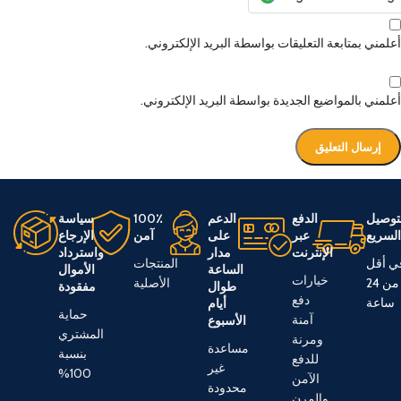
أعلمني بمتابعة التعليقات بواسطة البريد الإلكتروني.
أعلمني بالمواضيع الجديدة بواسطة البريد الإلكتروني.
توصيل
الدفع
الدعم
100٪
سياسة
لسريع
عبر
على
آمن
الإرجاع
الإنترنت
مدار
واسترداد
ي أقل
المنتجات
الساعة
الأموال
خيارات
من 24
الأصلية
طوال
مفقودة
دفع
ساعة
أيام
حماية
آمنة
الأسبوع
المشتري
ومرنة
مساعدة
بنسبة
للدفع
غير
100%
الآمن
محدودة
والمرن