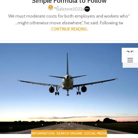
Simple Formula to Follow
9
a1store2022a
“We must moderate costs for both employers and workers who
might otherwise move elsewhere,” he said. Following tw...
CONTINUE READING
25
يناير
INFORMATION
,
SEARCH ENGINE
,
SOCIAL MEDIA