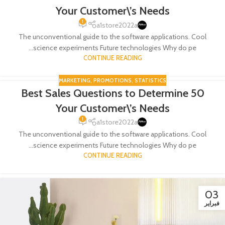
Your Customer\’s Needs
1
a1store2022a
The unconventional guide to the software applications. Cool
science experiments Future technologies Why do pe...
CONTINUE READING
MARKETING
,
PROMOTIONS
,
STATISTICS
50 Best Sales Questions to Determine
03
Your Customer\’s Needs
فبراير
1
a1store2022a
The unconventional guide to the software applications. Cool
science experiments Future technologies Why do pe...
CONTINUE READING
03
فبراير