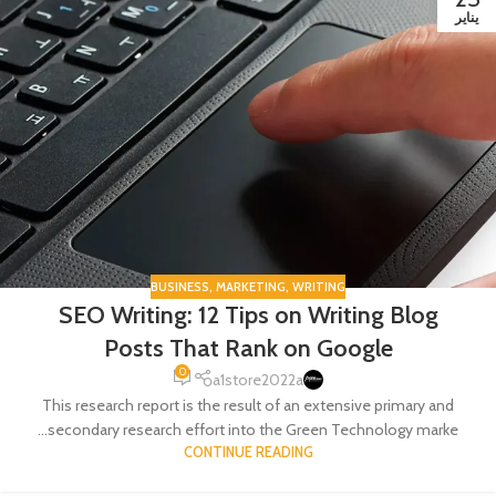
يناير
BUSINESS
,
MARKETING
,
WRITING
SEO Writing: 12 Tips on Writing Blog
Posts That Rank on Google
0
a1store2022a
This research report is the result of an extensive primary and
secondary research effort into the Green Technology marke...
CONTINUE READING