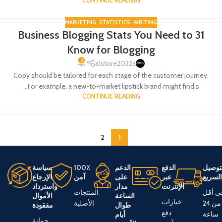
CONTINUE READING
MARKETING
,
STATISTICS
,
WRITING
31 Business Blogging Stats You Need to
15
Know for Blogging
يناير
3
a1store2022a
Copy should be tailored for each stage of the customer journey.
For example, a new-to-market lipstick brand might find s...
CONTINUE READING
2
1
توصيل
الدفع
الدعم
100٪
سياسة
لسريع
عبر
على
آمن
الإرجاع
الإنترنت
مدار
واسترداد
ي أقل
المنتجات
الساعة
الأموال
خيارات
من 24
الأصلية
طوال
مفقودة
دفع
ساعة
أيام
حماية