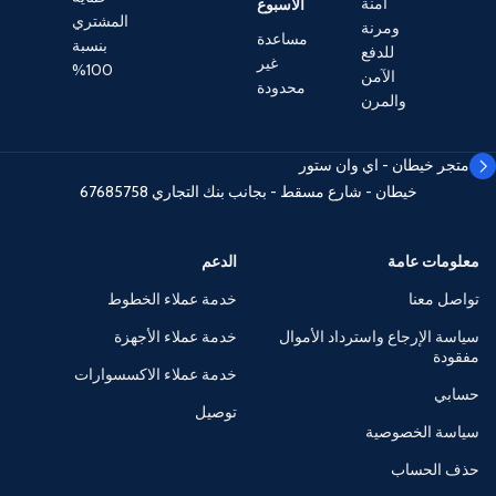
آمنة
الأسبوع
المشتري
ومرنة
مساعدة
بنسبة
للدفع
غير
100%
الآمن
محدودة
والمرن
متجر خيطان - اي وان ستور
خيطان - شارع مسقط - بجانب بنك التجاري
67685758
معلومات عامة
الدعم
تواصل معنا
خدمة عملاء الخطوط
سياسة الإرجاع واسترداد الأموال
خدمة عملاء الأجهزة
مفقودة
خدمة عملاء الاكسسوارات
حسابي
توصيل
سياسة الخصوصية
حذف الحساب