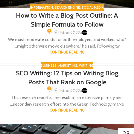
INFORMATION
,
SEARCH ENGINE
,
SOCIAL MEDIA
How to Write a Blog Post Outline: A
Simple Formula to Follow
9
a1store2022a
“We must moderate costs for both employers and workers who
might otherwise move elsewhere,” he said. Following tw...
CONTINUE READING
BUSINESS
,
MARKETING
,
WRITING
SEO Writing: 12 Tips on Writing Blog
23
Posts That Rank on Google
يناير
2
a1store2022a
This research report is the result of an extensive primary and
secondary research effort into the Green Technology marke...
CONTINUE READING
23