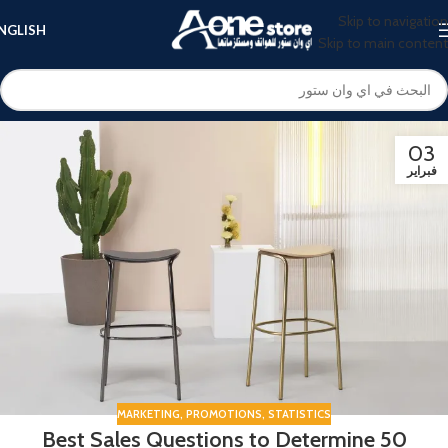
Skip to navigation
NGLISH
Skip to main content
03
فبراير
MARKETING
,
PROMOTIONS
,
STATISTICS
50 Best Sales Questions to Determine