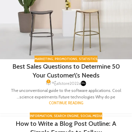
MARKETING
,
PROMOTIONS
,
STATISTICS
50 Best Sales Questions to Determine
Your Customer\’s Needs
1
a1store2022a
The unconventional guide to the software applications. Cool
science experiments Future technologies Why do pe...
CONTINUE READING
INFORMATION
,
SEARCH ENGINE
,
SOCIAL MEDIA
How to Write a Blog Post Outline: A
25
يناير