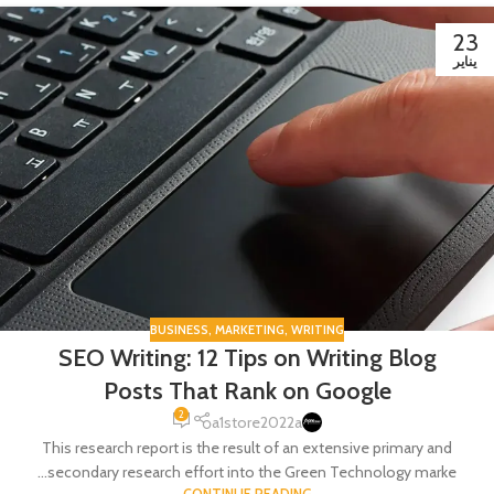
23
يناير
BUSINESS
,
MARKETING
,
WRITING
SEO Writing: 12 Tips on Writing Blog
Posts That Rank on Google
2
a1store2022a
This research report is the result of an extensive primary and
secondary research effort into the Green Technology marke...