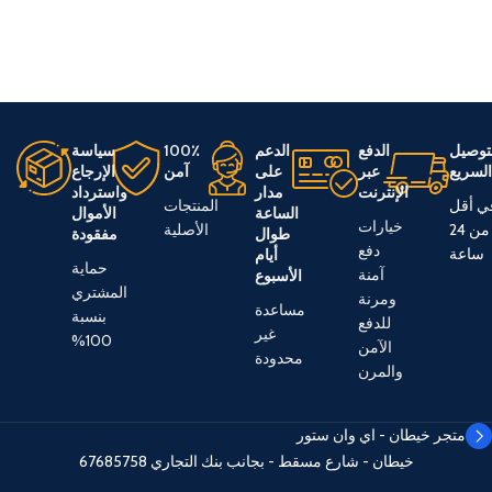
توصيل
الدفع
الدعم
100٪
سياسة
لسريع
عبر
على
آمن
الإرجاع
الإنترنت
مدار
واسترداد
ي أقل
المنتجات
الساعة
الأموال
خيارات
من 24
الأصلية
طوال
مفقودة
دفع
ساعة
أيام
حماية
آمنة
الأسبوع
المشتري
ومرنة
مساعدة
بنسبة
للدفع
غير
100%
الآمن
محدودة
والمرن
متجر خيطان - اي وان ستور
خيطان - شارع مسقط - بجانب بنك التجاري
67685758