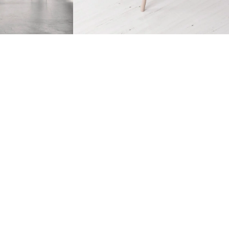
cor
Decor
e sollicitudin
Et vestibulum quis a
suspendisse