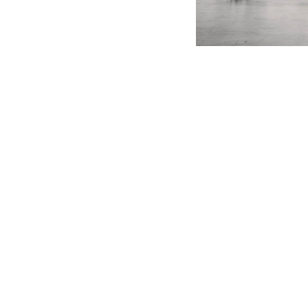
De
Rhoncus quisqu