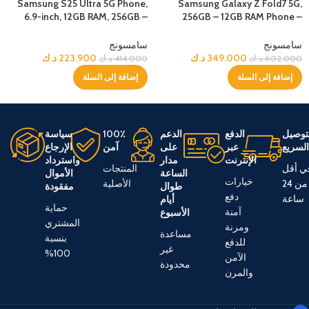
Samsung S25 Ultra 5G Phone,
Samsung Galaxy Z Fold7 5G,
6.9-inch, 12GB RAM, 256GB –
256GB – 12GB RAM Phone –
Titanium Jetblack
Silver Shadow
سامسونج
سامسونج
349.000
د.ك
223.900
د.ك
602.000
د.ك
414.000
د.ك
إضافة إلى السلة
إضافة إلى السلة
توصيل
الدفع
الدعم
100٪
سياسة
لسريع
عبر
على
آمن
الإرجاع
الإنترنت
مدار
واسترداد
ي أقل
المنتجات
الساعة
الأموال
خيارات
من 24
الأصلية
طوال
مفقودة
دفع
ساعة
أيام
حماية
آمنة
الأسبوع
المشتري
ومرنة
مساعدة
بنسبة
للدفع
غير
100%
الآمن
محدودة
والمرن