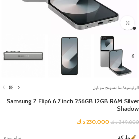
Click to enlarge
الرئيسية
/
سامسونج موبايل
Samsung Z Flip6 6.7 inch 256GB 12GB RAM Silver
Shadow
230.000
د.ك
349.000
د.ك
ماركة
سامسونج