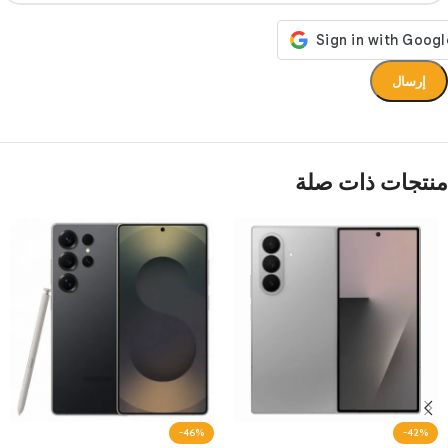
منتجات ذات صلة
-46%
-42%