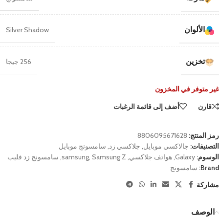
الألوان
Silver Shadow
تخزين
256 جيجا
غير متوفر في المخزون
قارن
أضف إلى قائمة الرغبات
رمز المنتج:
8806095671628
التصنيفات:
جالاكسي موبايل
,
جلاكسي زد
,
سامسونج موبايل
الوسوم:
Galaxy
,
هواتف جلاكسي
,
Samsung Z
,
samsung
,
سامسونج زد فليب
Brand:
سامسونج
مشاركة
الوصف