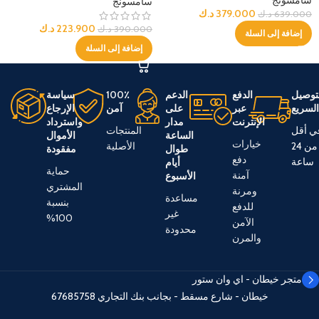
سامسونج
سامسونج
379.000
د.ك
639.000
د.ك
223.900
د.ك
390.000
د.ك
إضافة إلى السلة
إضافة إلى السلة
توصيل
الدفع
الدعم
100٪
سياسة
لسريع
عبر
على
آمن
الإرجاع
الإنترنت
مدار
واسترداد
ي أقل
المنتجات
الساعة
الأموال
خيارات
من 24
الأصلية
طوال
مفقودة
دفع
ساعة
أيام
حماية
آمنة
الأسبوع
المشتري
ومرنة
مساعدة
بنسبة
للدفع
غير
100%
الآمن
محدودة
والمرن
متجر خيطان - اي وان ستور
خيطان - شارع مسقط - بجانب بنك التجاري
67685758