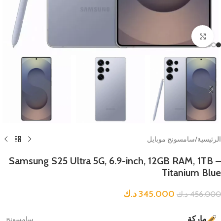
Click to enlarge
الرئيسية
/
سامسونج موبايل
Samsung S25 Ultra 5G, 6.9-inch, 12GB RAM, 1TB –
Titanium Blue
345.000
د.ك
456.000
د.ك
ماركة
سامسونج