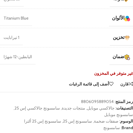
الألوان
Titanium Blue
تخزين
1 تيرابايت
ضمان
البابطين-12 شهرًا
غير متوفر في المخزون
قارن
أضف إلى قائمة الرغبات
رمز المنتج:
8806095889054
التصنيفات:
جالاكسي موبايل
,
منتجات جديدة
,
سامسونج جالاكسي إس 25
,
سامسونج موبايل
الوسوم:
صفقات ضخمة
,
سامسونج إس 25
,
سامسونج إس 25 ألترا
Brand:
سامسونج