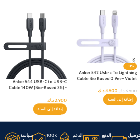
-31%
Anker 542 Usb-c To Lightning
Cable Bio Based 0.9m – Violet
Anker 544 USB-C to USB-C
Cable 140W (Bio-Based 3ft) -
4.500
د.ك
6.500
د.ك
Black
إضافة إلى السلة
2.900
د.ك
إضافة إلى السلة
توصيل
الدفع
الدعم
100٪
سياسة