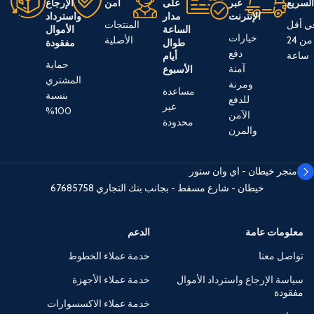
لسريع
عبر
على
آمن
الإرجاع
الإنترنت
مدار
واسترداد
ي أقل
المنتجات
الساعة
الأموال
خيارات
من 24
الأصلية
طوال
مفقودة
دفع
ساعة
أيام
حماية
آمنة
الأسبوع
المشتري
ومرنة
مساعدة
بنسبة
للدفع
غير
100%
الآمن
محدودة
والمرن
متجر خيطان - اي وان ستور
خيطان - شارع مسقط - بجانب بنك التجاري
67685758
معلومات عامة
الدعم
تواصل معنا
خدمة عملاء الخطوط
سياسة الإرجاع واسترداد الأموال
خدمة عملاء الأجهزة
مفقودة
خدمة عملاء الاكسسوارات