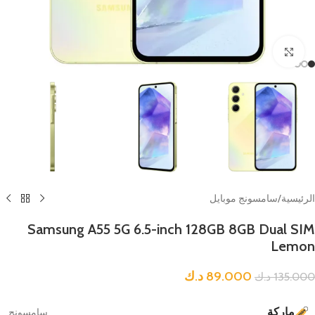
Click to enlarge
الرئيسية
/
سامسونج موبايل
Samsung A55 5G 6.5-inch 128GB 8GB Dual SIM
Lemon
89.000
د.ك
135.000
د.ك
ماركة
سامسونج